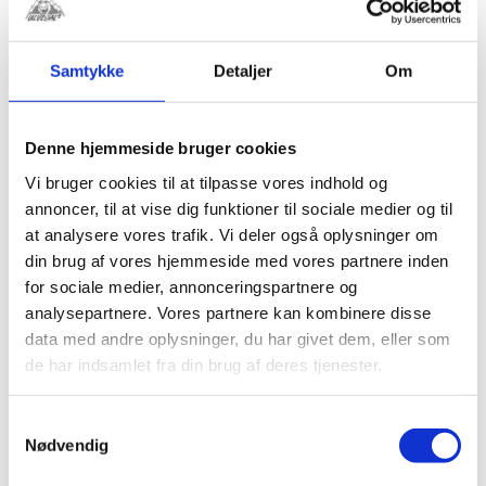
Samtykke
Detaljer
Om
Vee Rubber
17″x3,00 slange
Denne hjemmeside bruger cookies
85cc
Vi bruger cookies til at tilpasse vores indhold og
kr.
99,00
annoncer, til at vise dig funktioner til sociale medier og til
at analysere vores trafik. Vi deler også oplysninger om
din brug af vores hjemmeside med vores partnere inden
for sociale medier, annonceringspartnere og
RELATEREDE VARER
analysepartnere. Vores partnere kan kombinere disse
data med andre oplysninger, du har givet dem, eller som
de har indsamlet fra din brug af deres tjenester.
Samtykkevalg
Nødvendig