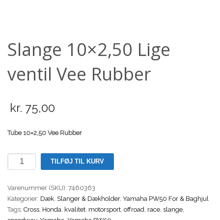
Scooter
Slange 10×2,50 Lige
ventil Vee Rubber
kr.
75,00
Tube 10×2,50 Vee Rubber
Slange
TILFØJ TIL KURV
10x2,50
Lige
Varenummer (SKU):
7460363
ventil
Kategorier:
Dæk
,
Slanger & Dækholder
,
Yamaha PW50 For & Baghjul
Vee
Tags:
Cross
,
Honda
,
kvalitet
,
motorsport
,
offroad
,
race
,
slange
,
Rubber