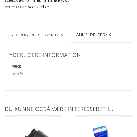
speedway
,
Yamaha
,
Yamaha PW50
antal
Varemærke:
Vee Rubber
ANMELDELSER (0)
YDERLIGERE INFORMATION
YDERLIGERE INFORMATION
Vægt
300 kg
DU KUNNE OGSÅ VÆRE INTERESSERET I…