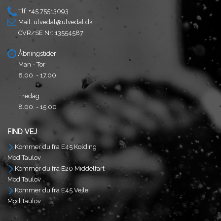
Tlf: +45 75513093
Mail.
ulvedal@ulvedal.dk
CVR/SE Nr: 13554587
Åbningstider:
Man - Tor
8.00. - 17.00
Fredag
8.00. - 15.00
FIND VEJ
Kommer du fra E45 Kolding
Mod Taulov
Kommer du fra E20 Middelfart
Mod Taulov
Kommer du fra E45 Vejle
Mod Taulov