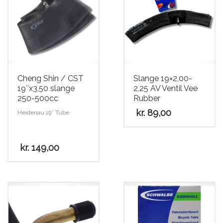
Cheng Shin / CST
Slange 19×2,00-
19″x3,50 slange
2,25 AV Ventil Vee
250-500cc
Rubber
kr.
89,00
Heidenau 19″ Tube
kr.
149,00