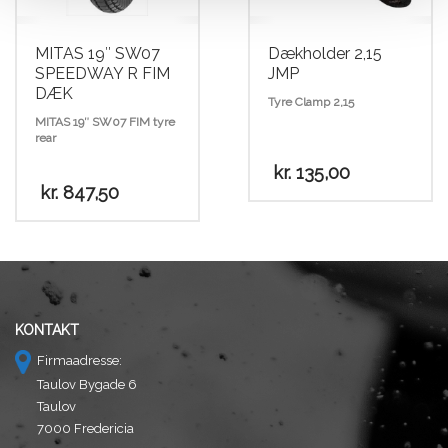
MITAS 19″ SW07
Dækholder 2,15
SPEEDWAY R FIM
JMP
DÆK
Tyre Clamp 2,15
MITAS 19″ SW07 FIM tyre
rear
kr.
135,00
kr.
847,50
KONTAKT
Firmaadresse:
Taulov Bygade 6
Taulov
7000 Fredericia