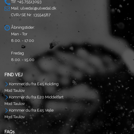
Tlf: +45 75513093
Mail.
ulvedal@ulvedal.dk
CVR/SE Nr: 13554587
Åbningstider:
Man - Tor
8.00. - 17.00
Fredag
8.00. - 15.00
FIND VEJ
Kommer du fra E45 Kolding
Mod Taulov
Kommer du fra E20 Middelfart
Mod Taulov
Kommer du fra E45 Vejle
Mod Taulov
FAQs