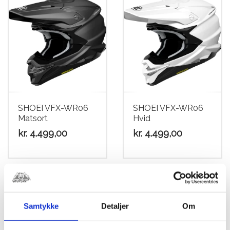
SHOEI VFX-WR06
SHOEI VFX-WR06
Matsort
Hvid
kr.
4.499,00
kr.
4.499,00
Dette
Dette
vare
vare
har
har
flere
flere
Samtykke
Detaljer
Om
varianter.
varianter.
Mulighederne
Mulighederne