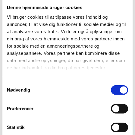
kan
kan
Denne hjemmeside bruger cookies
vælges
vælges
på
på
Vi bruger cookies til at tilpasse vores indhold og
varesiden
varesiden
annoncer, til at vise dig funktioner til sociale medier og til
at analysere vores trafik. Vi deler også oplysninger om
din brug af vores hjemmeside med vores partnere inden
SHOEI VFX-WR06
SHOEI VFX-WR06
Blank Sort
Jammer TC-8
for sociale medier, annonceringspartnere og
analysepartnere. Vores partnere kan kombinere disse
kr.
4.499,00
kr.
5.299,00
data med andre oplysninger, du har givet dem, eller som
de har indsamlet fra din brug af deres tjenester.
Dette
Dette
vare
vare
Samtykkevalg
har
har
Nødvendig
flere
flere
varianter.
varianter.
Mulighederne
Mulighederne
Præferencer
kan
kan
vælges
vælges
på
på
Statistik
varesiden
varesiden