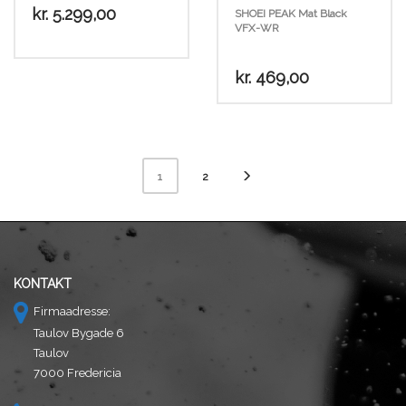
kr.
5.299,00
SHOEI PEAK Mat Black
VFX-WR
Dette
kr.
469,00
vare
har
flere
varianter.
Mulighederne
2
1
kan
vælges
på
varesiden
KONTAKT
Firmaadresse:
Taulov Bygade 6
Taulov
7000 Fredericia