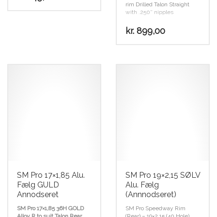
rim Drilled Talon Straight
with .250″ nipples
kr.
899,00
SM Pro 17×1,85 Alu.
SM Pro 19×2,15 SØLV
Fælg GULD
Alu. Fælg
Annodseret
(Annnodseret)
SM Pro 17×1,85 36H GOLD
SM Pro Speedway Rim
Alloy R to suit Talon Rear
(Rear) – 19×2.15 (40 Hole)