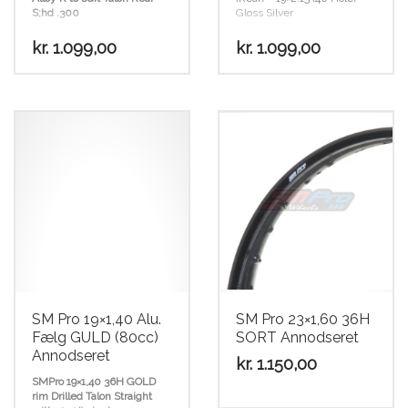
S;hd .300
Gloss Silver
kr.
1.099,00
kr.
1.099,00
SM Pro 19×1,40 Alu.
SM Pro 23×1,60 36H
Fælg GULD (80cc)
SORT Annodseret
Annodseret
kr.
1.150,00
SMPro 19×1,40 36H GOLD
rim Drilled Talon Straight