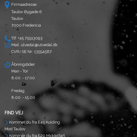
Firmaadresse:
Taulov Bygade 6
Taulov
7000 Fredericia
Tlf: +45 75513093
Mail.
ulvedal@ulvedal.dk
CVR/SE Nr: 13554587
Åbningstider:
Man - Tor
8.00. - 17.00
Fredag
8.00. - 15.00
FIND VEJ
Kommer du fra E45 Kolding
Mod Taulov
Kommer du fra E20 Middelfart