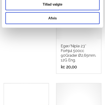
Tillad valgte
Afvis
Eger/Niple 23″
Forhjul 500cc
90Grader Ø2,65mm.
12G Eng.
kr.
20,00