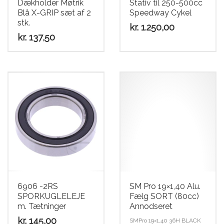
Dækholder Møtrik
Stativ til 250-500cc
Blå X-GRIP sæt af 2
Speedway Cykel
stk.
kr.
1.250,00
kr.
137,50
6906 -2RS
SM Pro 19×1,40 Alu.
SPORKUGLELEJE
Fælg SORT (80cc)
m. Tætninger
Annodseret
kr.
145,00
SMPro 19×1,40 36H BLACK