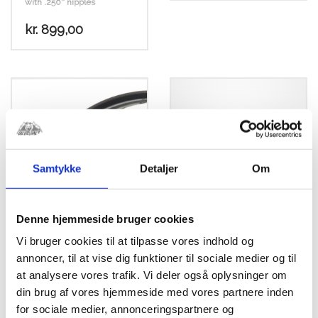
with .250″ nipples
kr.
899,00
Samtykke
Detaljer
Om
Denne hjemmeside bruger cookies
SM Pro 19×2,15
SM Pro 17×1,60 Alu.
Vi bruger cookies til at tilpasse vores indhold og
SORT Alu. Fælg
Fælg Sølv
annoncer, til at vise dig funktioner til sociale medier og til
(Annnodseret)
Annodseret
at analysere vores trafik. Vi deler også oplysninger om
kr.
916,25
SM Pro M Pro Speedway
din brug af vores hjemmeside med vores partnere inden
Rim (Rear) – 19×2.15 (40
for sociale medier, annonceringspartnere og
Hole) – Gloss Black