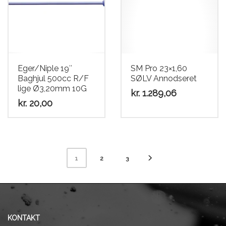
Eger/Niple 19″
SM Pro 23×1,60
Baghjul 500cc R/F
SØLV Annodseret
lige Ø3,20mm 10G
kr.
1.289,06
kr.
20,00
Dette
vare
har
flere
2
3
1
varianter.
Mulighederne
kan
vælges
på
KONTAKT
varesiden