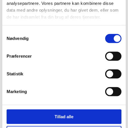
analysepartnere. Vores partnere kan kombinere disse
kr.
1.099,00
data med andre oplysninger, du har givet dem, eller som
de har indsamlet fra din brug af deres tjenester.
Samtykkevalg
Nødvendig
Præferencer
Eger/Niple 23″
Statistik
Forhjul (Lettet)
Ø2,65mm. R/F lige
12G
Marketing
kr.
20,00
Tillad alle