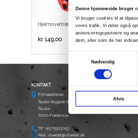
Denne hjemmeside bruger c
Vi bruger cookies til at tilpas
Hjelmovertræk FRP Hvid
Hje
vores trafik. Vi deler også 
annonceringspartnere og anal
kr.
149,00
kr.
1
dem, eller som de har indsaml
Samtykkevalg
Nødvendig
KONTAKT
Firmaadresse:
Afvis
Taulov Bygade 6
Taulov
7000 Fredericia
Tlf: +45 75513093
Mail.
ulvedal@ulvedal.dk