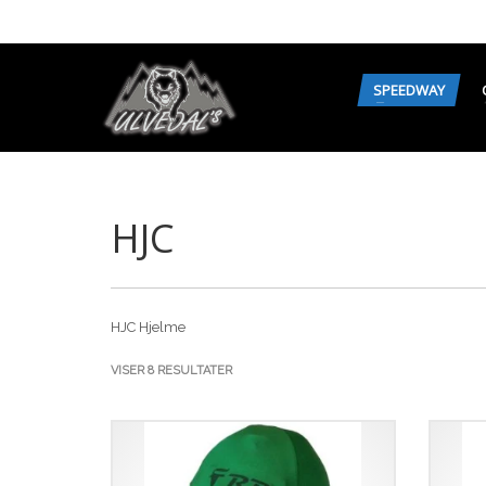
SPEEDWAY
HJC
HJC Hjelme
SORTERET
VISER 8 RESULTATER
EFTER
SENESTE