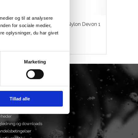
 medier og til at analysere
Hjelmovertræk Nylon Devon 1
nden for sociale medier,
Stk.
e oplysninger, du har givet
kr.
149,00
Dette
Marketing
vare
har
flere
varianter.
AQs
Mulighederne
m os
kan
Tillad alle
peedway
vælges
lbud
på
yheder
varesiden
jledning og downloads
ndelsbetingelser