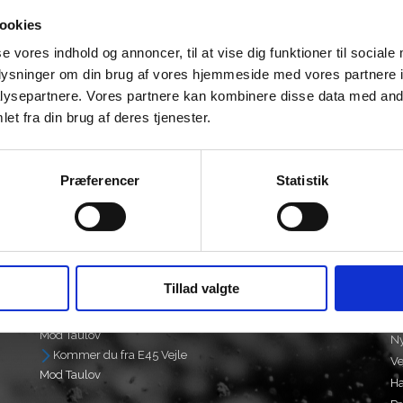
ookies
se vores indhold og annoncer, til at vise dig funktioner til sociale
lmovertræk FRP BLÅ
Hjelmovertræk FRP RØD
oplysninger om din brug af vores hjemmeside med vores partnere i
ysepartnere. Vores partnere kan kombinere disse data med andr
49,00
kr.
149,00
et fra din brug af deres tjenester.
Præferencer
Statistik
FIND VEJ
F
O
Kommer du fra E45 Kolding
Tillad valgte
Mod Taulov
S
Kommer du fra E20 Middelfart
Ti
Mod Taulov
N
Kommer du fra E45 Vejle
Ve
Mod Taulov
Ha