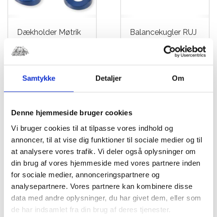
Dækholder Møtrik
Balancekugler RUJ
Blå
kr.
79,00
kr.
62,50
Samtykke
Detaljer
Om
Dette
vare
har
Denne hjemmeside bruger cookies
flere
varianter.
Vi bruger cookies til at tilpasse vores indhold og
Mulighederne
annoncer, til at vise dig funktioner til sociale medier og til
kan
at analysere vores trafik. Vi deler også oplysninger om
vælges
din brug af vores hjemmeside med vores partnere inden
på
for sociale medier, annonceringspartnere og
varesiden
analysepartnere. Vores partnere kan kombinere disse
data med andre oplysninger, du har givet dem, eller som
de har indsamlet fra din brug af deres tjenester.
Pumpe Fod SKS
Dæktrykmåler 1-15