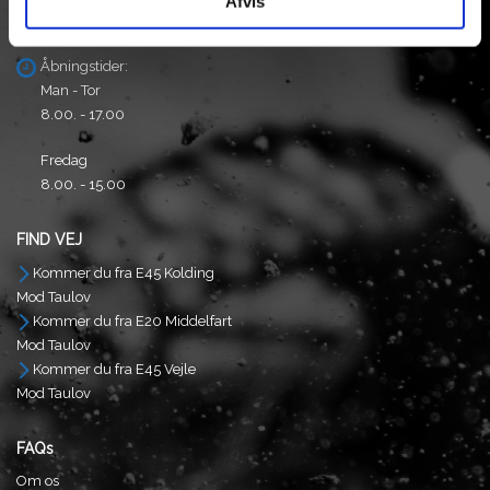
Afvis
CVR/SE Nr: 13554587
Åbningstider:
Man - Tor
8.00. - 17.00
Fredag
8.00. - 15.00
FIND VEJ
Kommer du fra E45 Kolding
Mod Taulov
Kommer du fra E20 Middelfart
Mod Taulov
Kommer du fra E45 Vejle
Mod Taulov
FAQs
Om os