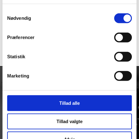
Airkompressor 12.0
Longacre
sort av/dv/fv m.
kr.
529,00
Samtykkevalg
Manometer
Nødvendig
SKS Airkompressor 12.0
Præferencer
kr.
379,00
Statistik
Marketing
KONTAKT
Firmaadresse:
Tillad alle
Taulov Bygade 6
Taulov
7000 Fredericia
Tillad valgte
Tlf: +45 75513093
Mail.
ulvedal@ulvedal.dk