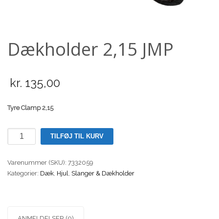
Scooter
Dækholder 2,15 JMP
kr.
135,00
Tyre Clamp 2,15
Dækholder
TILFØJ TIL KURV
2,15
JMP
Varenummer (SKU):
7332059
antal
Kategorier:
Dæk
,
Hjul
,
Slanger & Dækholder
ANMELDELSER (0)