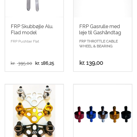
Scooter
FRP Skubbøjle Alu.
FRP Gasrulle med
Flad model
leje til Gashåndtag
FRP Pushbar Flat
FRP THROTTLE CABLE
WHEEL & BEARING
Den
Den
kr.
139,00
kr.
395,00
kr.
186,25
oprindelige
aktuelle
pris
pris
var:
er:
kr. 395,00.
kr. 186,25.