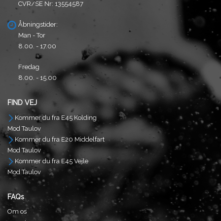
CVR/SE Nr: 13554587
Åbningstider:
Man - Tor
8.00. - 17.00
Fredag
8.00. - 15.00
FIND VEJ
Kommer du fra E45 Kolding
Mod Taulov
Kommer du fra E20 Middelfart
Mod Taulov
Kommer du fra E45 Vejle
Mod Taulov
FAQs
Om os