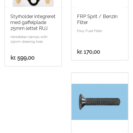
Styrholder integreret
FRP Sprit / Benzin
med gaffelplade
Filter
25mm lettet RUJ
Foxy Fuel Filter
Handlebar clamps with
25mm steering hole
kr.
170,00
kr.
599,00
Dette
vare
har
flere
varianter.
Mulighederne
kan
vælges
på
varesiden