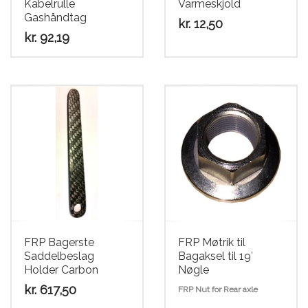
Kabelrulle
Varmeskjold
Gashåndtag
kr.
12,50
kr.
92,19
Dette
vare
har
flere
varianter.
Mulighederne
kan
vælges
på
varesiden
FRP Bagerste
FRP Møtrik til
Saddelbeslag
Bagaksel til 19′
Holder Carbon
Nøgle
kr.
617,50
FRP Nut for Rear axle