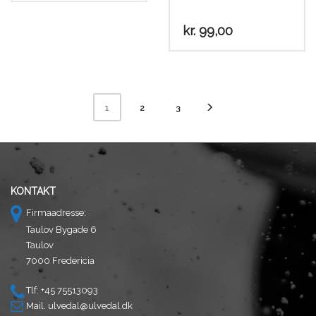
Dette
vare
kr.
99,00
har
flere
varianter.
Mulighederne
kan
2
3
1
vælges
på
varesiden
KONTAKT
Firmaadresse:
Taulov Bygade 6
Taulov
7000 Fredericia
Tlf: +45 75513093
Mail.
ulvedal@ulvedal.dk