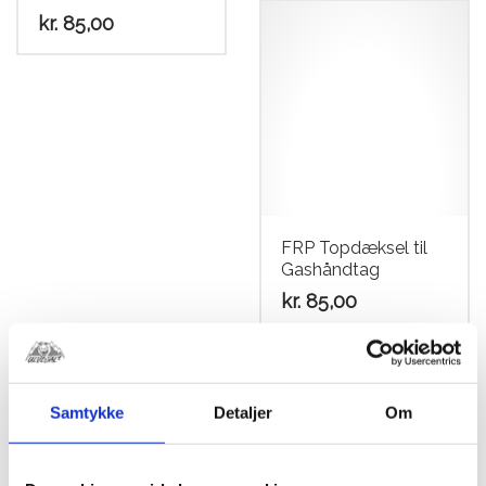
har
kr.
85,00
flere
varianter.
Mulighederne
kan
vælges
på
varesiden
FRP Topdæksel til
Gashåndtag
kr.
85,00
Samtykke
Detaljer
Om