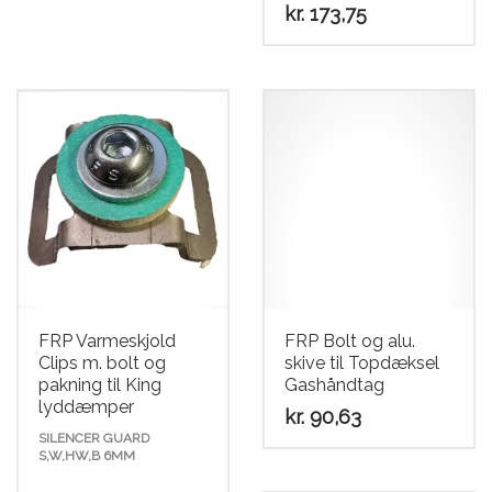
kr.
173,75
Dette
vare
har
flere
varianter.
Mulighederne
kan
vælges
på
varesiden
FRP Varmeskjold
FRP Bolt og alu.
Clips m. bolt og
skive til Topdæksel
pakning til King
Gashåndtag
lyddæmper
kr.
90,63
SILENCER GUARD
S,W,HW,B 6MM
Dette
vare