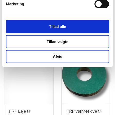
Marketing
FRP Tankbeslag
FRP Justerskrue incl.
Carbon
gevindbøsning
Tillad alle
Gashåndtag
kr.
399,00
kr.
77,50
Tillad valgte
Afvis
FRP Leje til
FRP Varmeskive til