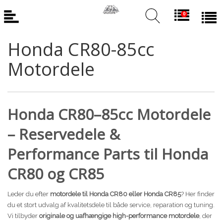
Back
Back
0
El Cykler
Beklædning & Udstyr
Honda CR80-85cc
Bio-Circle Vask & Rengøring
MBK
Motordele
Speedway
Nishiki
Honda CR80-85cc Motordele
Principia
Honda CR80–85cc Motordele
Suzuki RM80-85cc Motordele
Raleigh
– Reservedele &
Yamaha PW50 reservedele
Winther
Performance Parts til Honda
Værktøj & Div.
Special Cykler
CR80 og CR85
Centurion
Leder du efter
motordele til Honda CR80 eller Honda CR85
? Her finder
Motobecane
du et stort udvalg af kvalitetsdele til både service, reparation og tuning.
Vi tilbyder
originale og uafhængige high-performance motordele
, der
Reservedele Cykler