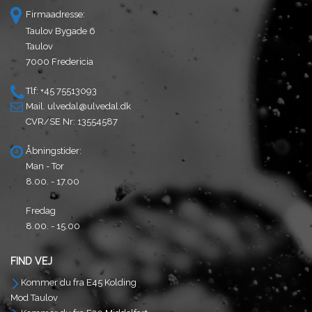
Firmaadresse:
Taulov Bygade 6
Taulov
7000 Fredericia
Tlf: +45 75513093
Mail.
ulvedal@ulvedal.dk
CVR/SE Nr: 13554587
Åbningstider:
Man - Tor
8.00. - 17.00
Fredag
8.00. - 15.00
FIND VEJ
Kommer du fra E45 Kolding
Mod Taulov