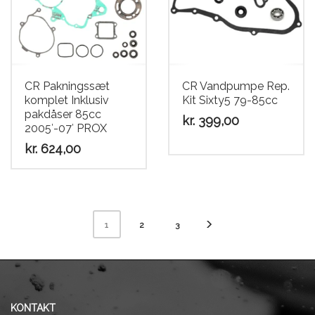
CR Pakningssæt
CR Vandpumpe Rep.
komplet Inklusiv
Kit Sixty5 79-85cc
pakdåser 85cc
kr.
399,00
2005′-07′ PROX
kr.
624,00
2
3
1
KONTAKT