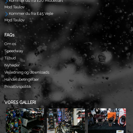
Kommer du fra E20 Middelfart
Mod Taulov
Kommer du fra E45 Vejle
Mod Taulov
FAQs
Om os
Speedway
Tilbud
Nyheder
Vejledning og downloads
Handelsbetingelser
Privatlivspolitik
VORES GALLERI