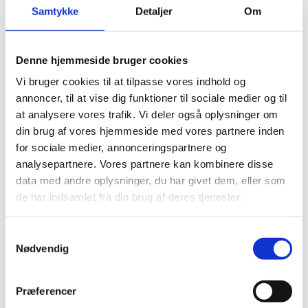
Samtykke
Detaljer
Om
Denne hjemmeside bruger cookies
Honda CR85
Honda CR85
Vi bruger cookies til at tilpasse vores indhold og
Karburator
Stempelkit “C”
Renoverings Sæt
Komplet 85cc
annoncer, til at vise dig funktioner til sociale medier og til
PROX 05′- 07′
Athena 47,46
at analysere vores trafik. Vi deler også oplysninger om
kr.
349,00
kr.
699,00
din brug af vores hjemmeside med vores partnere inden
for sociale medier, annonceringspartnere og
analysepartnere. Vores partnere kan kombinere disse
data med andre oplysninger, du har givet dem, eller som
de har indsamlet fra din brug af deres tjenester.
Samtykkevalg
Nødvendig
Præferencer