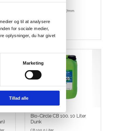
Hose tightener STEEL 7mm
 medier og til at analysere
nden for sociale medier,
kr.
6,50
e oplysninger, du har givet
Marketing
Tillad alle
Bio-Circle CB 100. 10 Liter
an)
Dunk
ter
CB 100 0 Liter