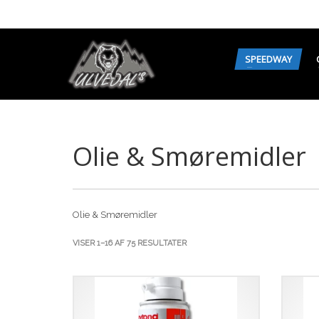
SPEEDWAY
Olie & Smøremidler
Olie & Smøremidler
SORTERET
VISER 1–16 AF 75 RESULTATER
EFTER
SENESTE