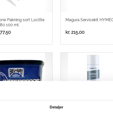
cone Pakning sort Loctite
Magura Servicekit HYME
80 100 ml
77,50
kr.
215,00
Detaljer
Ray Waterproof Grease
Pureno Teflon Olie CA-22