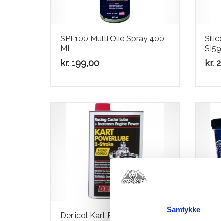
SPL100 Multi Olie Spray 400
Sili
ML
SI59
kr.
199,00
kr.
2
Samtykke
Denicol Kart Power Lube 2-
Bel-