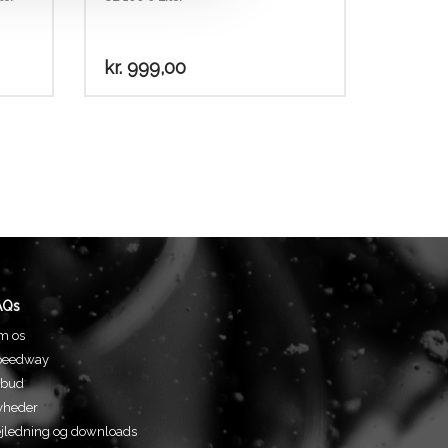
kr.
999,00
AQs
m os
peedway
lbud
yheder
jledning og downloads