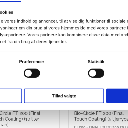
 454gr
500 ml.
99,00
kr.
129,00
ookies
se vores indhold og annoncer, til at vise dig funktioner til sociale
oplysninger om din brug af vores hjemmeside med vores partnere i
ysepartnere. Vores partnere kan kombinere disse data med andr
et fra din brug af deres tjenester.
Præferencer
Statistik
Tillad valgte
Circle FT 200 (Final
Bio-Circle FT 200 (Final
h Coating) (10 liter
Touch Coating) (5 l jerryc
ycan)
FT 200 – FINAL TOUCH 200 20 Li