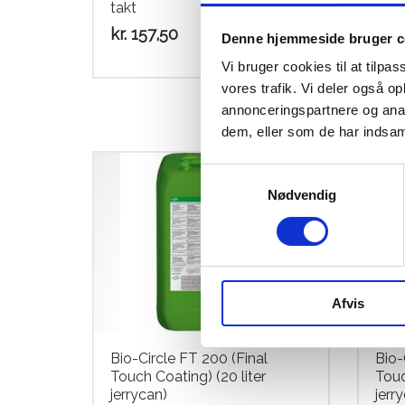
takt
Tub
kr.
157,50
kr.
1
Denne hjemmeside bruger c
Vi bruger cookies til at tilpas
vores trafik. Vi deler også 
annonceringspartnere og anal
dem, eller som de har indsaml
Samtykkevalg
Nødvendig
Afvis
Bio-Circle FT 200 (Final
Bio-
Touch Coating) (20 liter
Touc
jerrycan)
jerr