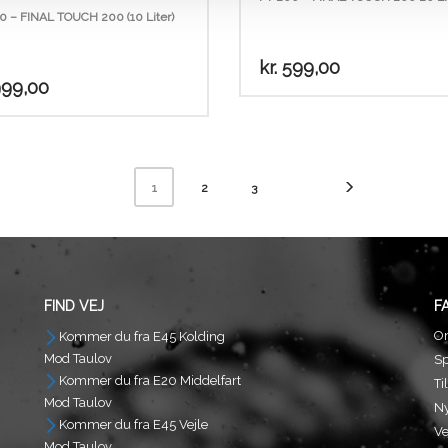
0 – FINAL TOUCH 200 (10 Liter)
kr.
599,00
99,00
2
3
1
FIND VEJ
F
O
Kommer du fra E45 Kolding
Mod Taulov
S
Kommer du fra E20 Middelfart
Ti
Mod Taulov
N
Kommer du fra E45 Vejle
Ve
Mod Taulov