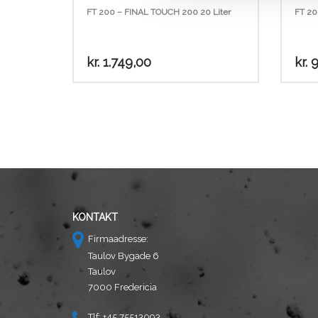
FT 200 – FINAL TOUCH 200 20 Liter
FT 20
kr.
1.749,00
kr.
9
KONTAKT
Firmaadresse:
Taulov Bygade 6
Taulov
7000 Fredericia
Tlf: +45 75513093