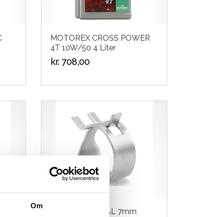
C
MOTOREX CROSS POWER
4T 10W/50 4 Liter
kr.
708,00
Om
0
Spændering STÅL 7mm