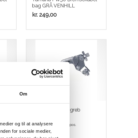
bag GRÅ VENHILL
kr.
249,00
Om
WIRTZ Koblingsgreb
komplet 3. Pos.
 medier og til at analysere
WIRTZ Clutch lever 3 pos.
nden for sociale medier,