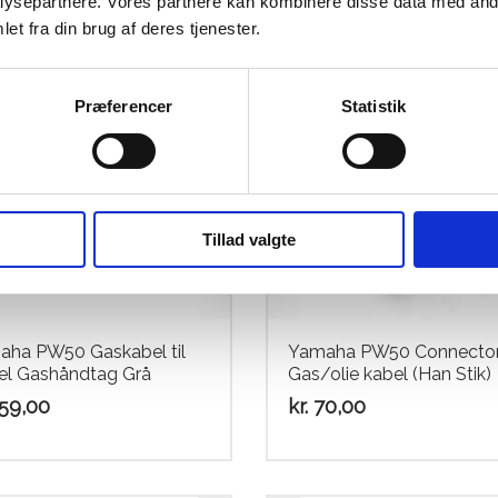
ysepartnere. Vores partnere kan kombinere disse data med andr
et fra din brug af deres tjenester.
Præferencer
Statistik
Tillad valgte
ha PW50 Gaskabel til
Yamaha PW50 Connector
el Gashåndtag Grå
Gas/olie kabel (Han Stik)
59,00
kr.
70,00