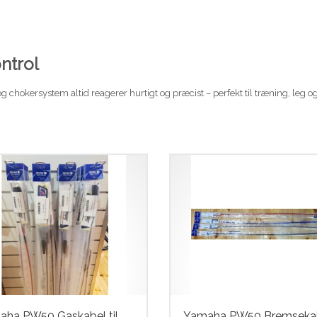
ontrol
 chokersystem altid reagerer hurtigt og præcist – perfekt til træning, leg og
ha PW50 Gaskabel til
Yamaha PW50 Bremseka