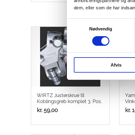
annonceringspartnere og anal
dem, eller som de har indsaml
Samtykkevalg
Nødvendig
Afvis
WIRTZ Justerskrue til
Yama
Koblingsgreb komplet 3. Pos.
Vink
kr.
59,00
kr.
1