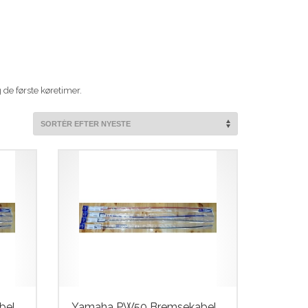
 de første køretimer.
bel
Yamaha PW50 Bremsekabel