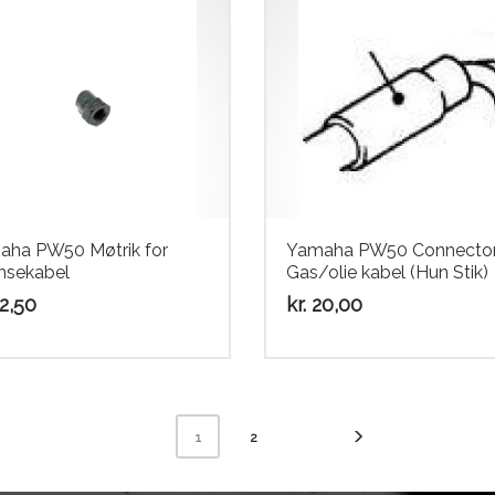
aha PW50 Møtrik for
Yamaha PW50 Connector
msekabel
Gas/olie kabel (Hun Stik)
2,50
kr.
20,00
2
1