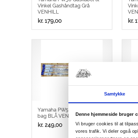
Vinkel Gashåndtag Grå
Vink
VENHILL
VEN
kr.
179,00
kr.
1
Samtykke
Yamaha PW50 Bremsekabel
Yam
Denne hjemmeside bruger c
bag BLÅ VENHILL
bag
Vi bruger cookies til at tilpas
kr.
249,00
kr.
2
vores trafik. Vi deler også 