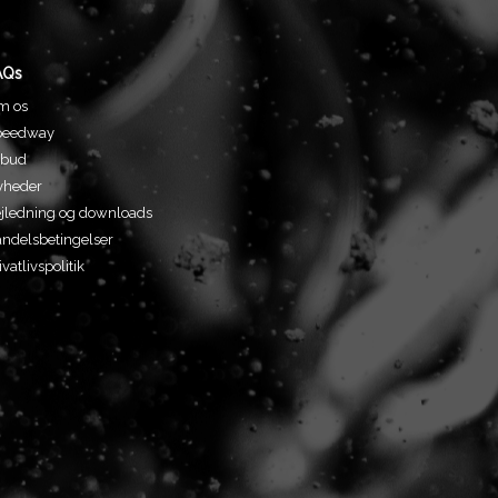
AQs
m os
peedway
lbud
yheder
jledning og downloads
ndelsbetingelser
ivatlivspolitik