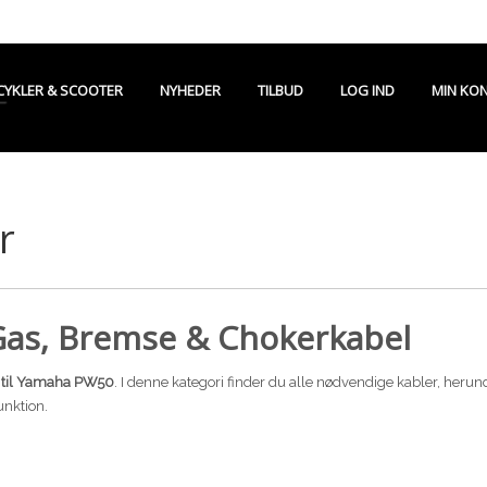
CYKLER & SCOOTER
NYHEDER
TILBUD
LOG IND
MIN KO
r
Gas, Bremse & Chokerkabel
 til Yamaha PW50
. I denne kategori finder du alle nødvendige kabler, heru
unktion.