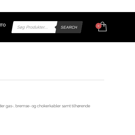
Products
NTO
search
SEARCH
nder gas-, bremse- og chokerkabler samt tilhørende