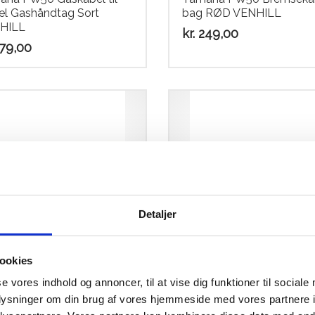
el Gashåndtag Sort
bag RØD VENHILL
HILL
kr.
249,00
79,00
Detaljer
aha PW50 Bremsekabel
PW Gaskabel / Oliekabel
ookies
 SORT VENHILL
Komplet PROX
se vores indhold og annoncer, til at vise dig funktioner til sociale
49,00
kr.
319,00
oplysninger om din brug af vores hjemmeside med vores partnere i