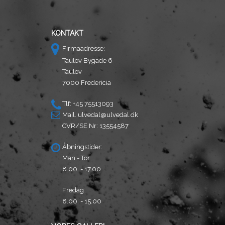
KONTAKT
Firmaadresse:
Taulov Bygade 6
Taulov
7000 Fredericia
Tlf: +45 75513093
Mail.
ulvedal@ulvedal.dk
CVR/SE Nr: 13554587
Åbningstider:
Man - Tor
8.00. - 17.00
Fredag
8.00. - 15.00