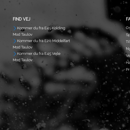
FIND VEJ
F
O
Kommer du fra E45 Kolding
Mod Taulov
S
Kommer du fra E20 Middelfart
Ti
Mod Taulov
N
Kommer du fra E45 Vejle
Ve
Mod Taulov
Ha
Pr