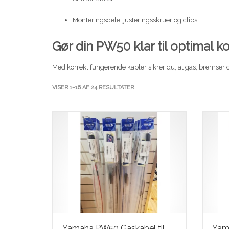
Monteringsdele, justeringsskruer og clips
Gør din PW50 klar til optimal k
Med korrekt fungerende kabler sikrer du, at gas, bremser og
SORTERET
VISER 1–16 AF 24 RESULTATER
EFTER
SENESTE
Yamaha PW50 Gaskabel til
Yama