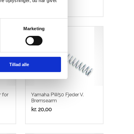
e oplysninger, du har givet
kr.
369,00
Marketing
Tillad alle
 for
Yamaha PW50 Fjeder V.
Bremsearm
kr.
20,00