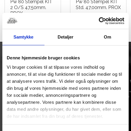
Pw 80 Stempel KIT
Pw 80 Stempel KIT
2 O/S 47,50mm.
Std. 47,00mm. PROX
PROX
kr.
699,00
kr.
699,00
Samtykke
Detaljer
Om
Denne hjemmeside bruger cookies
KONTAKT
Vi bruger cookies til at tilpasse vores indhold og
Firmaadresse:
annoncer, til at vise dig funktioner til sociale medier og til
Taulov Bygade 6
at analysere vores trafik. Vi deler også oplysninger om
Taulov
din brug af vores hjemmeside med vores partnere inden
7000 Fredericia
for sociale medier, annonceringspartnere og
analysepartnere. Vores partnere kan kombinere disse
Tlf: +45 75513093
data med andre oplysninger, du har givet dem, eller som
Mail.
ulvedal@ulvedal.dk
de har indsamlet fra din brug af deres tjenester.
CVR/SE Nr: 13554587
Åbningstider: