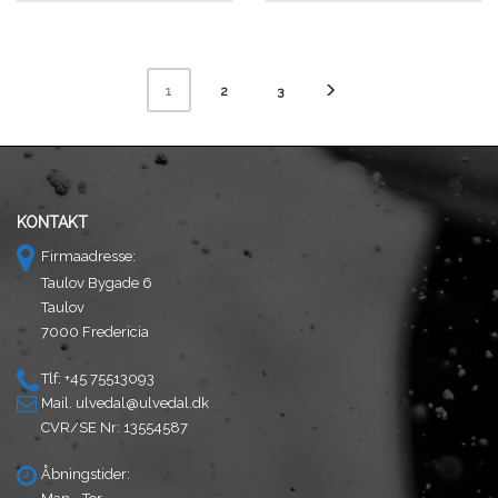
2
3
1
KONTAKT
Firmaadresse:
Taulov Bygade 6
Taulov
7000 Fredericia
Tlf: +45 75513093
Mail.
ulvedal@ulvedal.dk
CVR/SE Nr: 13554587
Åbningstider: