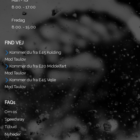
Man - Tor
8.00. - 17.00
Fredag
8.00. - 15.00
FIND VEJ
Kommer du fra E45 Kolding
Mod Taulov
Kommer du fra E20 Middelfart
Mod Taulov
Kommer du fra E45 Vejle
Mod Taulov
FAQs
Om os
Speedway
Tilbud
Nyheder