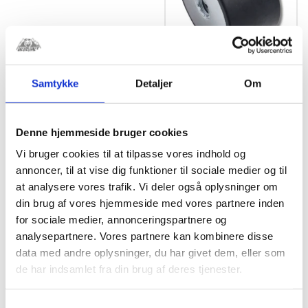
Samtykke
Detaljer
Om
Gummi ophæng
8x30x25mm
Indvendig ø8 Gevind
3mm
Denne hjemmeside bruger cookies
kr.
62,50
Vi bruger cookies til at tilpasse vores indhold og
annoncer, til at vise dig funktioner til sociale medier og til
at analysere vores trafik. Vi deler også oplysninger om
din brug af vores hjemmeside med vores partnere inden
for sociale medier, annonceringspartnere og
analysepartnere. Vores partnere kan kombinere disse
data med andre oplysninger, du har givet dem, eller som
de har indsamlet fra din brug af deres tjenester.
Samtykkevalg