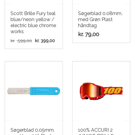
Scooter
Scott Brille Fury teal
Søgerblad 0.08mm.
blue/neon yellow /
med Grøn Plast
electric blue chrome
håndtag
works
kr.
79,00
Den
Den
kr.
599,00
kr.
399,00
oprindelige
aktuelle
pris
pris
var:
er:
kr. 599,00.
kr. 399,00.
Søgerblad 0.05mm.
100% ACCURI 2