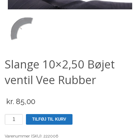
Scooter
Slange 10×2,50 Bøjet
ventil Vee Rubber
kr.
85,00
Slange
TILFØJ TIL KURV
10x2,50
Bøjet
Varenummer (SKU):
222006
ventil