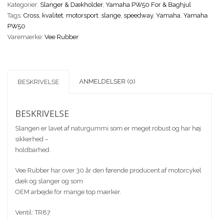
Kategorier:
Slanger & Dækholder
,
Yamaha PW50 For & Baghjul
Vee
Tags:
Cross
,
kvalitet
,
motorsport
,
slange
,
speedway
,
Yamaha
,
Yamaha
Rubber
PW50
antal
Varemærke:
Vee Rubber
ANMELDELSER (0)
BESKRIVELSE
BESKRIVELSE
Slangen er lavet af naturgummi som er meget robust og har høj
sikkerhed –
holdbarhed.
Vee Rubber har over 30 år den førende producent af motorcykel
dæk og slanger og som
OEM arbejde for mange top mærker.
Ventil: TR87