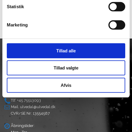
3,00 Speedway
Longacre
Statistik
kr.
125,00
kr.
529,00
Marketing
Tillad alle
KONTAKT
Tillad valgte
Firmaadresse:
Taulov Bygade 6
Taulov
Afvis
7000 Fredericia
Tlf: +45 75513093
Mail.
ulvedal@ulvedal.dk
CVR/SE Nr: 13554587
Åbningstider: