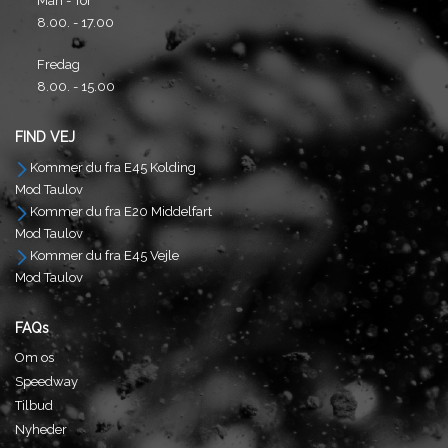
Man - Tor
8.00. - 17.00
Fredag
8.00. - 15.00
FIND VEJ
Kommer du fra E45 Kolding
Mod Taulov
Kommer du fra E20 Middelfart
Mod Taulov
Kommer du fra E45 Vejle
Mod Taulov
FAQs
Om os
Speedway
Tilbud
Nyheder