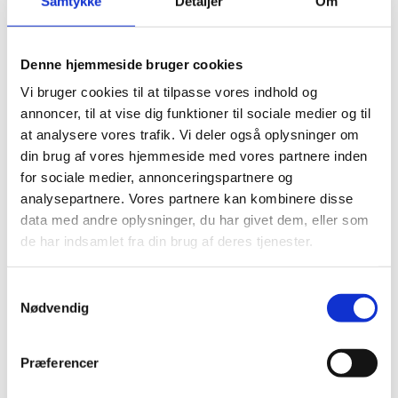
Samtykke
Detaljer
Om
Dækholder 2,15
Dækholder Møtrik
JMP
Blå Ulvedal
Denne hjemmeside bruger cookies
kr.
79,00
Tyre Clamp 2,15
Vi bruger cookies til at tilpasse vores indhold og
annoncer, til at vise dig funktioner til sociale medier og til
kr.
135,00
at analysere vores trafik. Vi deler også oplysninger om
din brug af vores hjemmeside med vores partnere inden
for sociale medier, annonceringspartnere og
analysepartnere. Vores partnere kan kombinere disse
data med andre oplysninger, du har givet dem, eller som
de har indsamlet fra din brug af deres tjenester.
Samtykkevalg
Nødvendig
Præferencer
Slange 17″x 2.50-
Dæktrykmåler 1-15