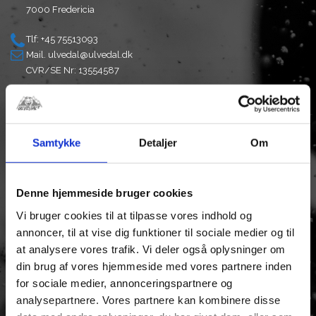
7000 Fredericia
Scooter
Tlf: +45 75513093
Mail.
ulvedal@ulvedal.dk
CVR/SE Nr: 13554587
Åbningstider:
Man - Tor
8.00. - 17.00
Samtykke
Detaljer
Om
Fredag
8.00. - 15.00
Denne hjemmeside bruger cookies
FIND VEJ
Vi bruger cookies til at tilpasse vores indhold og
annoncer, til at vise dig funktioner til sociale medier og til
Kommer du fra E45 Kolding
at analysere vores trafik. Vi deler også oplysninger om
Mod Taulov
Kommer du fra E20 Middelfart
din brug af vores hjemmeside med vores partnere inden
Mod Taulov
for sociale medier, annonceringspartnere og
Kommer du fra E45 Vejle
analysepartnere. Vores partnere kan kombinere disse
Mod Taulov