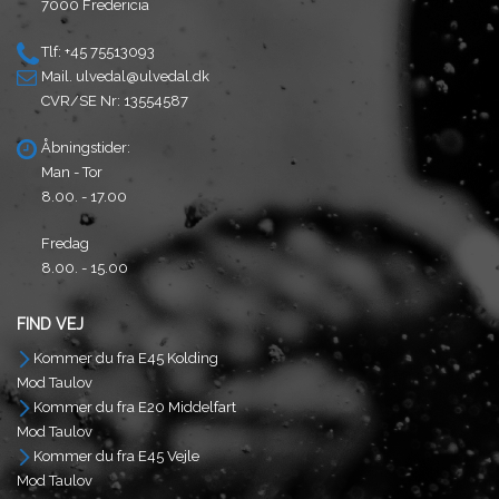
7000 Fredericia
Tlf: +45 75513093
Mail.
ulvedal@ulvedal.dk
CVR/SE Nr: 13554587
Åbningstider:
Man - Tor
8.00. - 17.00
Fredag
8.00. - 15.00
FIND VEJ
Kommer du fra E45 Kolding
Mod Taulov
Kommer du fra E20 Middelfart
Mod Taulov
Kommer du fra E45 Vejle
Mod Taulov