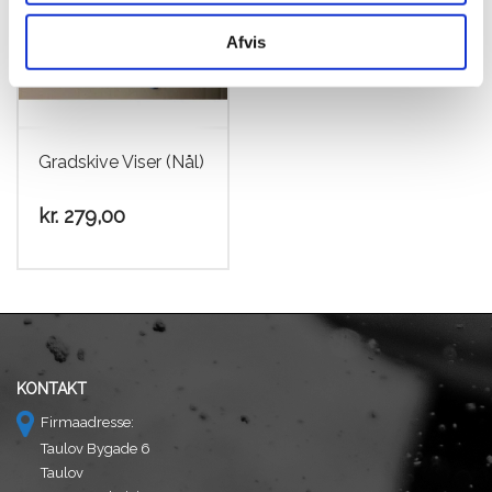
Afvis
Gradskive Viser (Nål)
kr.
279,00
KONTAKT
Firmaadresse:
Taulov Bygade 6
Taulov