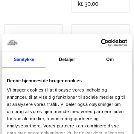
kr.
30,00
Samtykke
Detaljer
Om
Denne hjemmeside bruger cookies
Vi bruger cookies til at tilpasse vores indhold og
Kabel beskyttelse
Kabel beskyttelse
annoncer, til at vise dig funktioner til sociale medier og til
Spiral 6x4mm Sort
Spiral 1,5 – 8mm
at analysere vores trafik. Vi deler også oplysninger om
Sort Pr. Mt.
kr.
25,00
din brug af vores hjemmeside med vores partnere inden
kr.
37,50
for sociale medier, annonceringspartnere og
analysepartnere. Vores partnere kan kombinere disse
data med andre oplysninger, du har givet dem, eller som