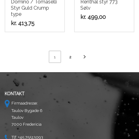
Domino / Tomaselli
Renthal styr 773
Styr Guld Crump
Sølv
type
kr.
499,00
kr.
413,75
2
1
KONTAKT
Firmaadresse:
Taulov Bygade 6
Taulov
7000 Fredericia
Tlf: +45 75513093