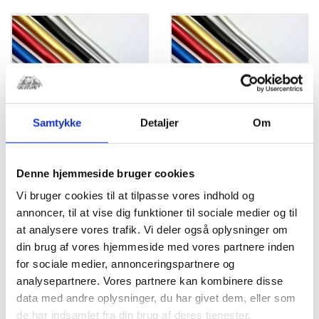
Samtykke
Detaljer
Om
Denne hjemmeside bruger cookies
Renthal Styr 743
Renthal Styr 743
Rød
Guld
Vi bruger cookies til at tilpasse vores indhold og
kr.
499,00
annoncer, til at vise dig funktioner til sociale medier og til
RENTHAL 743 RED
SPEEDWAY HANDLEBARS
at analysere vores trafik. Vi deler også oplysninger om
din brug af vores hjemmeside med vores partnere inden
kr.
499,00
for sociale medier, annonceringspartnere og
analysepartnere. Vores partnere kan kombinere disse
data med andre oplysninger, du har givet dem, eller som
de har indsamlet fra din brug af deres tjenester.