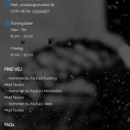
Mail.
ulvedal@ulvedal.dk
CVR/SE Nr: 13554587
Åbningstider:
Man - Tor
8.00. - 17.00
Fredag
8.00. - 15.00
FIND VEJ
Kommer du fra E45 Kolding
Mod Taulov
Kommer du fra E20 Middelfart
Mod Taulov
Kommer du fra E45 Vejle
Mod Taulov
FAQs