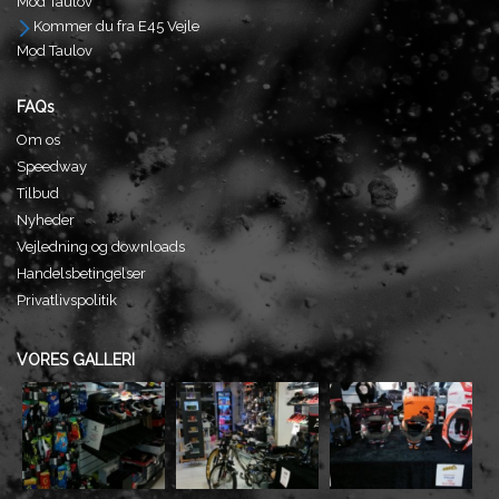
Mod Taulov
Kommer du fra E45 Vejle
Mod Taulov
FAQs
Om os
Speedway
Tilbud
Nyheder
Vejledning og downloads
Handelsbetingelser
Privatlivspolitik
VORES GALLERI