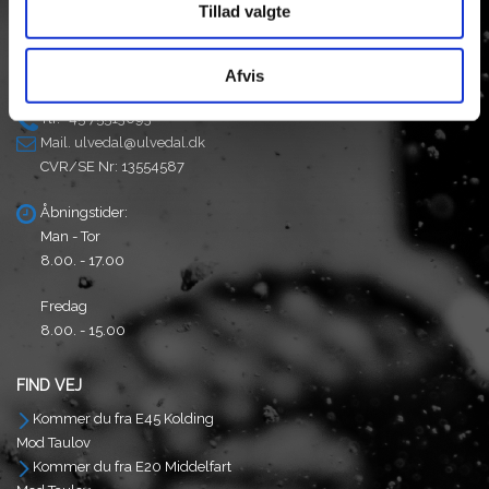
Tillad valgte
Taulov Bygade 6
Taulov
7000 Fredericia
Afvis
Tlf: +45 75513093
Mail.
ulvedal@ulvedal.dk
CVR/SE Nr: 13554587
Åbningstider:
Man - Tor
8.00. - 17.00
Fredag
8.00. - 15.00
FIND VEJ
Kommer du fra E45 Kolding
Mod Taulov
Kommer du fra E20 Middelfart