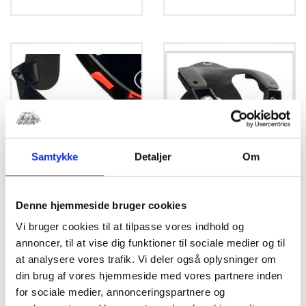
Samtykke
Detaljer
Om
ORTEMA ONB Rem
ORTEMA ONB 3.0
Denne hjemmeside bruger cookies
sæt til Nakke
Nakke beskytter
beskytter
Vi bruger cookies til at tilpasse vores indhold og
kr.
3.299,00
annoncer, til at vise dig funktioner til sociale medier og til
Ortema straps for Neck
Brace. Set of 2 Pcs.
at analysere vores trafik. Vi deler også oplysninger om
Dette
din brug af vores hjemmeside med vores partnere inden
vare
for sociale medier, annonceringspartnere og
kr.
189,00
har