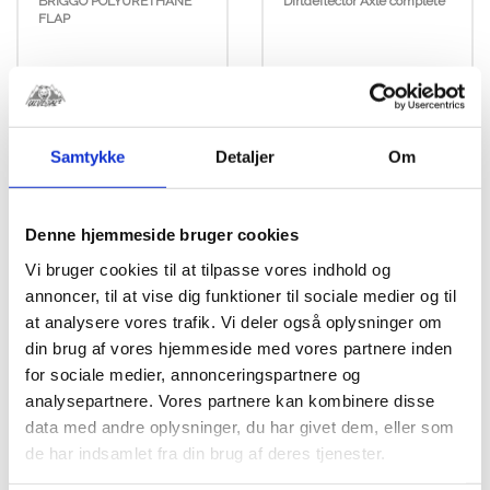
BRIGGO POLYURETHANE
Dirtdeflector Axle complete
FLAP
kr.
499,00
kr.
2.124,00
Samtykke
Detaljer
Om
Denne hjemmeside bruger cookies
Vi bruger cookies til at tilpasse vores indhold og
annoncer, til at vise dig funktioner til sociale medier og til
at analysere vores trafik. Vi deler også oplysninger om
din brug af vores hjemmeside med vores partnere inden
for sociale medier, annonceringspartnere og
analysepartnere. Vores partnere kan kombinere disse
Dirtdeflector Briggo
Dirtdeflector Stop
FIM Komplet
for arm
data med andre oplysninger, du har givet dem, eller som
de har indsamlet fra din brug af deres tjenester.
BRIGGO DIRT DEFLECTOR
BRIGGO RUBBER BUMP
COMPLETE
STOP FOR ARM