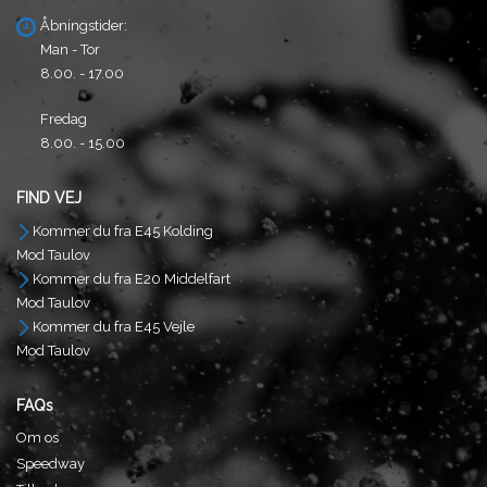
Åbningstider:
Man - Tor
8.00. - 17.00
Fredag
8.00. - 15.00
FIND VEJ
Kommer du fra E45 Kolding
Mod Taulov
Kommer du fra E20 Middelfart
Mod Taulov
Kommer du fra E45 Vejle
Mod Taulov
FAQs
Om os
Speedway