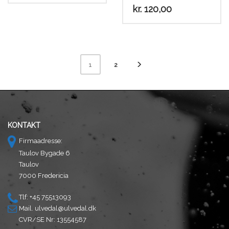
kr.
120,00
Dette
vare
har
flere
2
1
varianter.
Mulighederne
kan
vælges
på
KONTAKT
varesiden
Firmaadresse:
Taulov Bygade 6
Taulov
7000 Fredericia
Tlf: +45 75513093
Mail.
ulvedal@ulvedal.dk
CVR/SE Nr: 13554587