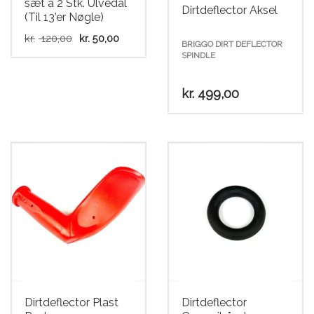
sæt a 2 Stk. Ulvedal
Dirtdeflector Aksel
(Til 13’er Nøgle)
Den
Den
kr.
120,00
kr.
50,00
BRIGGO DIRT DEFLECTOR
oprindelige
aktuelle
SPINDLE
pris
pris
Dette
var:
er:
vare
kr. 120,00.
kr. 50,00.
kr.
499,00
har
flere
varianter.
Mulighederne
kan
vælges
på
varesiden
Dirtdeflector Plast
Dirtdeflector