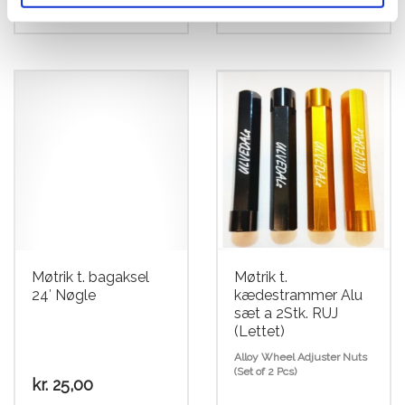
kr.
1.499,00
kr.
2.699,00
Møtrik t. bagaksel
Møtrik t.
24′ Nøgle
kædestrammer Alu
sæt a 2Stk. RUJ
(Lettet)
Alloy Wheel Adjuster Nuts
(Set of 2 Pcs)
kr.
25,00