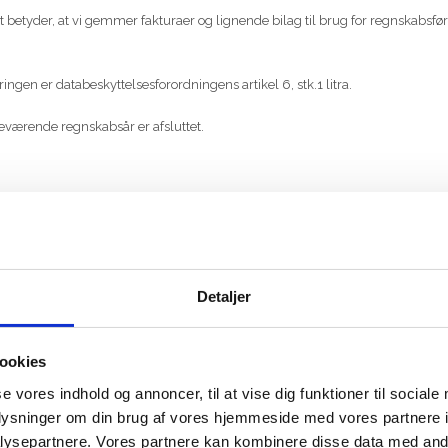
t betyder, at vi gemmer fakturaer og lignende bilag til brug for regnskabsf
ngen er databeskyttelsesforordningens artikel 6, stk.1 litra.
deværende regnskabsår er afsluttet.
for samarbejdspartnere, samt benytter os af leverandører, hvoraf nogle kan 
at organisere vores arbejde, services, rådgivning, IT-hosting eller markedsfø
andles ordentligt. Derfor stiller vi høje krav til vores samarbejdspartnere, o
Detaljer
dterer personoplysninger på vores vegne for at højne sikkerheden af dine p
ookies
se vores indhold og annoncer, til at vise dig funktioner til sociale
oplysninger om din brug af vores hjemmeside med vores partnere i
ysepartnere. Vores partnere kan kombinere disse data med andr