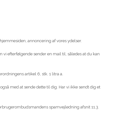
hjemmesiden, annoncering af vores ydelser.
m vi efterfølgende sender en mail til, således at du kan
dningens artikel 6, stk. 1 litra a.
så med at sende dette til dig. Har vi ikke sendt dig et
f. Forbrugerombudsmandens spamvejledning afsnit 11.3.