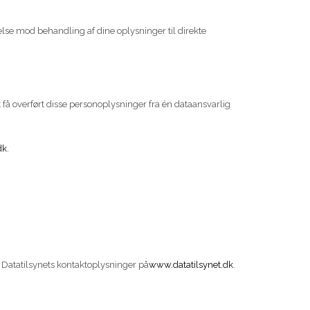
gelse mod behandling af dine oplysninger til direkte
t få overført disse personoplysninger fra én dataansvarlig
dk
.
r Datatilsynets kontaktoplysninger på
www.datatilsynet.dk
.