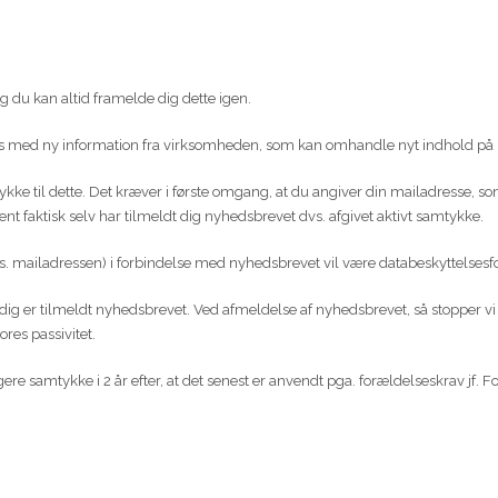
 og du kan altid framelde dig dette igen.
s med ny information fra virksomheden, som kan omhandle nyt indhold på 
tykke til dette. Det kræver i første omgang, at du angiver din mailadresse, so
ent faktisk selv har tilmeldt dig nyhedsbrevet dvs. afgivet aktivt samtykke.
 mailadressen) i forbindelse med nyhedsbrevet vil være databeskyttelsesforor
ig er tilmeldt nyhedsbrevet. Ved afmeldelse af nyhedsbrevet, så stopper vi og
ores passivitet.
gere samtykke i 2 år efter, at det senest er anvendt pga. forældelseskrav j