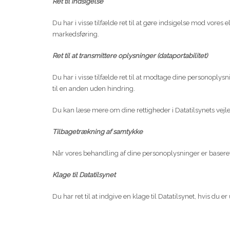
Ret til indsigelse
Du har i visse tilfælde ret til at gøre indsigelse mod vore
markedsføring.
Ret til at transmittere oplysninger (dataportabilitet)
Du har i visse tilfælde ret til at modtage dine personoplys
til en anden uden hindring.
Du kan læse mere om dine rettigheder i Datatilsynets vejl
Tilbagetrækning af samtykke
Når vores behandling af dine personoplysninger er baseret p
Klage til Datatilsynet
Du har ret til at indgive en klage til Datatilsynet, hvis d