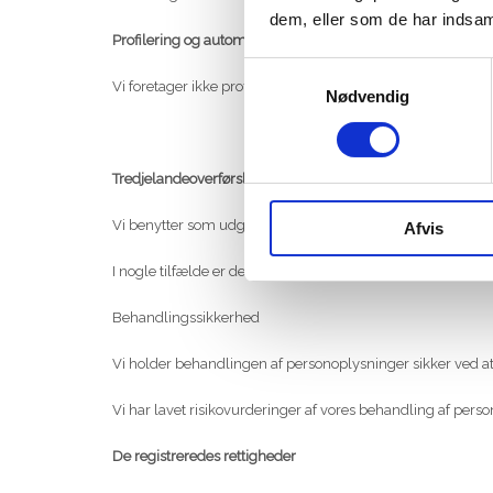
dem, eller som de har indsaml
Profilering og automatiserede afgørelser
Samtykkevalg
Vi foretager ikke profilering eller automatiserede afgørelse
Nødvendig
Tredjelandeoverførsler
Vi benytter som udgangspunkt databehandlere i EU/EØS, 
Afvis
I nogle tilfælde er dette ikke muligt, og her kan der ben
Behandlingssikkerhed
Vi holder behandlingen af personoplysninger sikker ved at 
Vi har lavet risikovurderinger af vores behandling af pers
De registreredes rettigheder