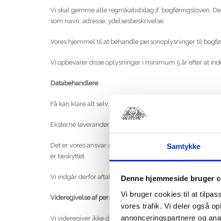
Vi skal gemme alle regnskabsbilag jf. bogføringsloven. De
som navn, adresse, ydelsesbeskrivelse.
Vores hjemmel til at behandle personoplysninger til bogføri
Vi opbevarer disse oplysninger i minimum 5 år efter at in
Databehandlere
Få kan klare alt selv, og det samme gælder os. Vi har der
Eksterne leverandører kan eksempelvis levere systemer til 
Det er vores ansvar at sikre, at dine personoplysninger beh
Samtykke
er beskyttet.
Vi indgår derfor aftaler herom med virksomheder, der hån
Denne hjemmeside bruger c
Vi bruger cookies til at tilpas
Videregivelse af personoplysninger
vores trafik. Vi deler også 
annonceringspartnere og anal
Vi videregiver ikke dine personoplysninger til tredjemand.