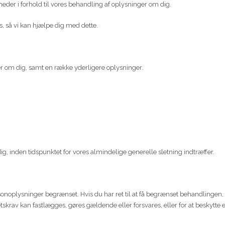
eder i forhold til vores behandling af oplysninger om dig.
s, så vi kan hjælpe dig med dette.
dler om dig, samt en række yderligere oplysninger.
m dig, inden tidspunktet for vores almindelige generelle sletning indtræffer.
 personoplysninger begrænset. Hvis du har ret til at få begrænset behandlinge
skrav kan fastlægges, gøres gældende eller forsvares, eller for at beskytte 