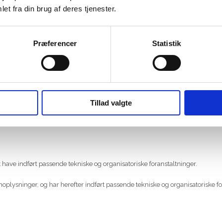
et fra din brug af deres tjenester.
r.
Præferencer
Statistik
eller som opbevarer data i EU/EØS.
Tillad valgte
yttes databehandlere udenfor EU/EØS, hvis disse kan give dine personoplysni
have indført passende tekniske og organisatoriske foranstaltninger.
onoplysninger, og har herefter indført passende tekniske og organisatoriske 