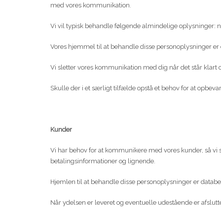
med vores kommunikation.
Vi vil typisk behandle følgende almindelige oplysninger:
Vores hjemmel til at behandle disse personoplysninger er dat
Vi sletter vores kommunikation med dig når det står klart o
Skulle der i et særligt tilfælde opstå et behov for at opbev
Kunder
Vi har behov for at kommunikere med vores kunder, så vi si
betalingsinformationer og lignende.
Hjemlen til at behandle disse personoplysninger er databesky
Når ydelsen er leveret og eventuelle udestående er afslutt