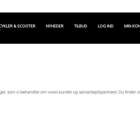
CYKLER & SCOOTER
NYHEDER
TILBUD
LOG IND
MIN KO
nger, som vi behandler om vores kunder og samarbejdspartnere. Du finder v