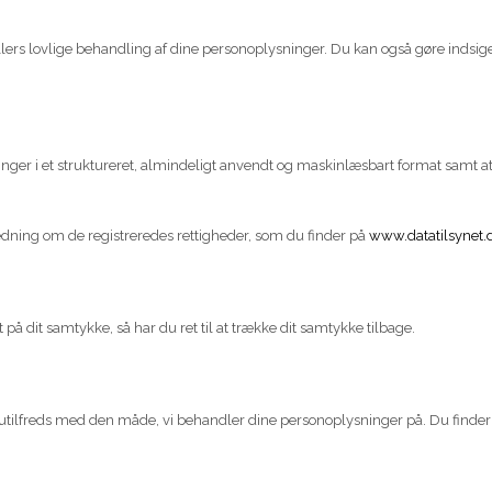
s ellers lovlige behandling af dine personoplysninger. Du kan også gøre indsi
ninger i et struktureret, almindeligt anvendt og maskinlæsbart format samt a
edning om de registreredes rettigheder, som du finder på
www.datatilsynet.
å dit samtykke, så har du ret til at trække dit samtykke tilbage.
u er utilfreds med den måde, vi behandler dine personoplysninger på. Du finde