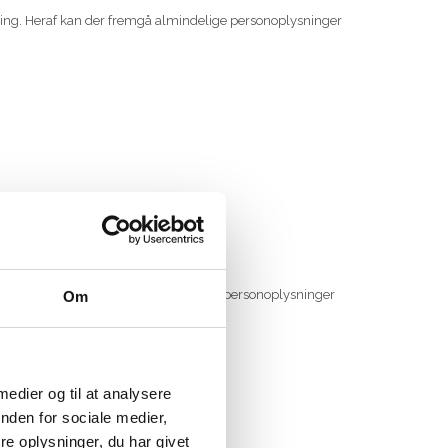
øring. Heraf kan der fremgå almindelige personoplysninger
være databehandlere.
ring.
g vores partnere skal garantere, at dine personoplysninger
Om
ersonoplysninger.
 medier og til at analysere
nden for sociale medier,
e oplysninger, du har givet