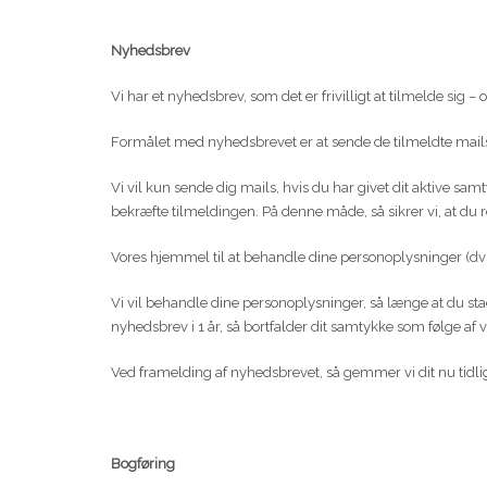
Nyhedsbrev
Vi har et nyhedsbrev, som det er frivilligt at tilmelde sig –
Formålet med nyhedsbrevet er at sende de tilmeldte mail
Vi vil kun sende dig mails, hvis du har givet dit aktive sam
bekræfte tilmeldingen. På denne måde, så sikrer vi, at du r
Vores hjemmel til at behandle dine personoplysninger (dvs.
Vi vil behandle dine personoplysninger, så længe at du stad
nyhedsbrev i 1 år, så bortfalder dit samtykke som følge af v
Ved framelding af nyhedsbrevet, så gemmer vi dit nu tidli
Bogføring