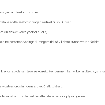
 navn, email, telefonnummer.
abeskyttelsesforordningens artikel 6, stk. 1 litra f.
m du ønsker vores ydelser eller ej.
are dine personoplysninger i længere tid, så vil dette kunne være tilfældet.
krer os, at ydelsen leveres korrekt. Herigennem kan vi behandle oplysninger
ttelsesforordningens artikel 6, stk. 1 litra b.
ede, så vil vi umiddelbart herefter slette personoplysningerne.