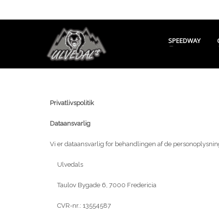
SPEEDWAY
Privatlivspolitik
Dataansvarlig
Vi er dataansvarlig for behandlingen af de personoplysni
Ulvedals
Taulov Bygade 6, 7000 Fredericia
CVR-nr.: 13554587