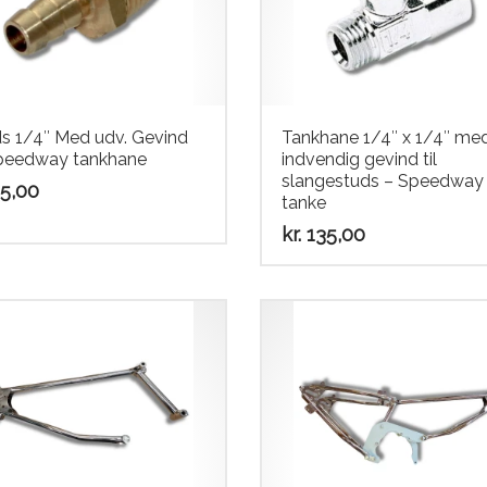
s 1/4″ Med udv. Gevind
Tankhane 1/4″ x 1/4″ me
Speedway tankhane
indvendig gevind til
slangestuds – Speedway
5,00
tanke
kr.
135,00