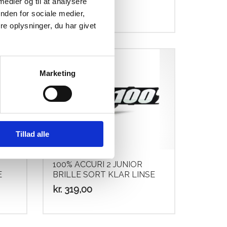
 medier og til at analysere
kr.
79,00
nden for sociale medier,
elle
e oplysninger, du har givet
99,00.
Marketing
Tillad alle
100% ACCURI 2 JUNIOR
E
BRILLE SORT KLAR LINSE
kr.
319,00