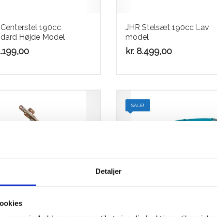
Centerstel 190cc
JHR Stelsæt 190cc Lav
dard Højde Model
model
.199,00
kr.
8.499,00
SALE!
Detaljer
 Bagramme 85-190cc
Scott Brille Fury teal
ookies
 Model M
blue/neon yellow / electr