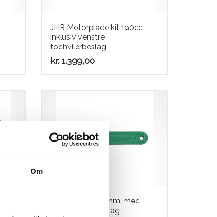
JHR Motorplade kit 190cc
inklusiv venstre
fodhvilerbeslag
kr.
1.399,00
Om
Søgerblad 0.08mm. med
ic
Grøn Plast håndtag