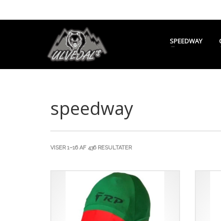
SPEEDWAY
speedway
SORTERET
VISER 1–16 AF 436 RESULTATER
EFTER
SENESTE