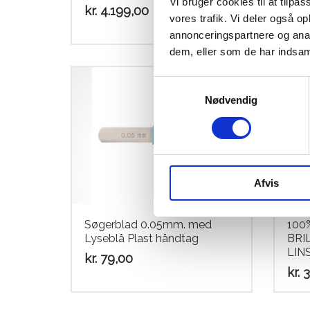
Vi bruger cookies til at tilpas
kr.
4.199,00
kr.
3
vores trafik. Vi deler også 
annonceringspartnere og anal
dem, eller som de har indsaml
Samtykkevalg
Nødvendig
Afvis
Søgerblad 0.05mm. med
100
Lyseblå Plast håndtag
BRI
LIN
kr.
79,00
kr.
3