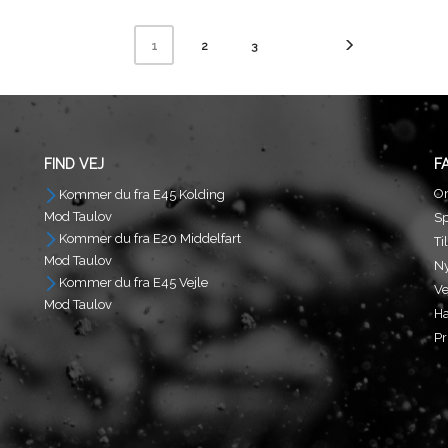
2
3
1
FIND VEJ
F
O
Kommer du fra E45 Kolding
Mod Taulov
S
Kommer du fra E20 Middelfart
Ti
Mod Taulov
N
Kommer du fra E45 Vejle
Ve
Mod Taulov
Ha
Pr