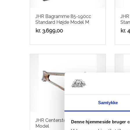
JHR Bagramme 85-190cc
JHR 
Standard Højde Model M
Stan
kr.
3.699,00
kr.
4
Samtykke
JHR Centerstel 190cc Lav
JHR
Denne hjemmeside bruger c
Model
Lav