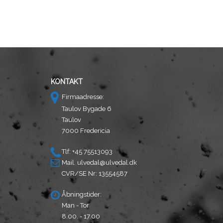
KONTAKT
Firmaadresse:
Taulov Bygade 6
Taulov
7000 Fredericia
Tlf: +45 75513093
Mail.
ulvedal@ulvedal.dk
CVR/SE Nr: 13554587
Åbningstider:
Man - Tor
8.00. - 17.00