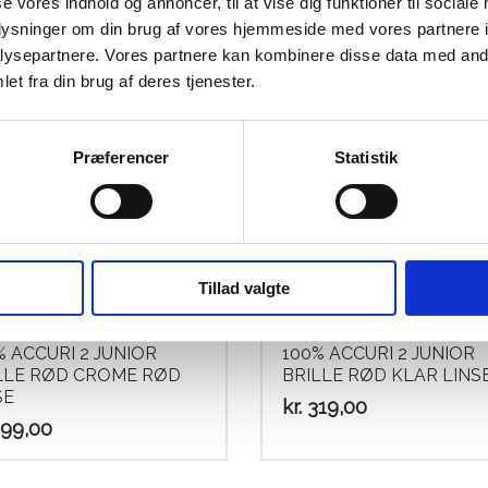
se vores indhold og annoncer, til at vise dig funktioner til sociale
blue chrome works
.699,00
oplysninger om din brug af vores hjemmeside med vores partnere i
Den
Den
kr.
599,00
kr.
399,00
oprindelige
aktu
ysepartnere. Vores partnere kan kombinere disse data med andr
pris
pris
et fra din brug af deres tjenester.
var:
er:
kr. 599,00.
kr. 3
Præferencer
Statistik
Tillad valgte
% ACCURI 2 JUNIOR
100% ACCURI 2 JUNIOR
LLE RØD CROME RØD
BRILLE RØD KLAR LINS
SE
kr.
319,00
99,00