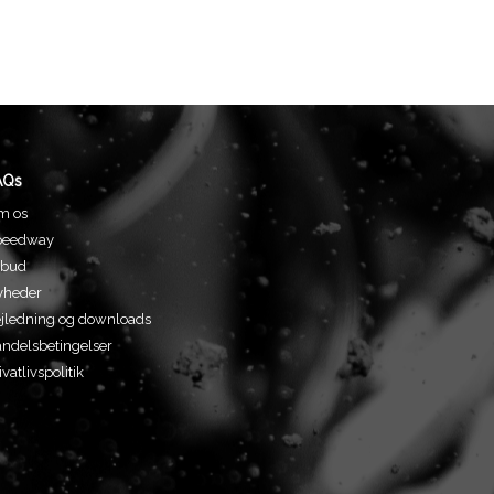
AQs
m os
peedway
lbud
yheder
jledning og downloads
ndelsbetingelser
ivatlivspolitik