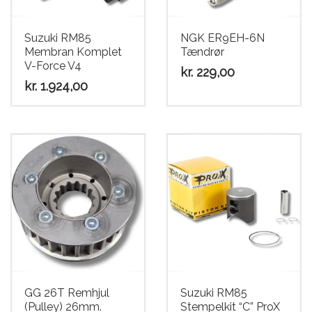
Suzuki RM85
NGK ER9EH-6N
Membran Komplet
Tændrør
V-Force V4
kr.
229,00
kr.
1.924,00
GG 26T Remhjul
Suzuki RM85
(Pulley) 26mm.
Stempelkit “C” ProX