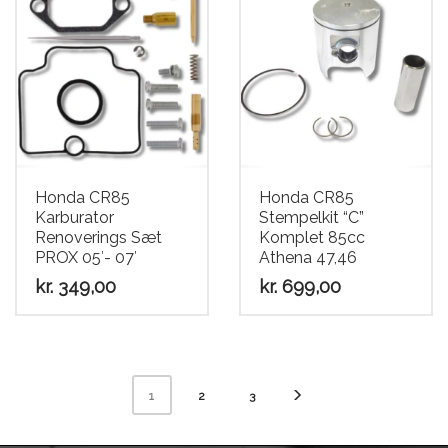
Honda CR85
Honda CR85
Karburator
Stempelkit “C”
Renoverings Sæt
Komplet 85cc
PROX 05′- 07′
Athena 47,46
kr.
349,00
kr.
699,00
2
3
1