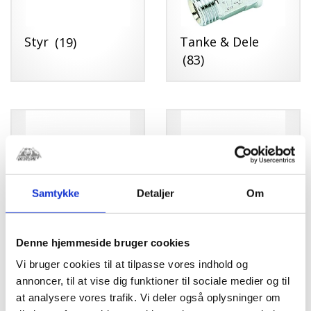
Styr
(19)
Tanke & Dele
(83)
Samtykke
Detaljer
Om
Tændrør &
Udstødning &
Denne hjemmeside bruger cookies
Hætter mm.
(62)
Dele
(84)
Vi bruger cookies til at tilpasse vores indhold og
annoncer, til at vise dig funktioner til sociale medier og til
at analysere vores trafik. Vi deler også oplysninger om