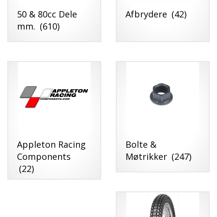
50 & 80cc Dele
Afbrydere
(42)
Scooter
mm.
(610)
Appleton Racing
Bolte &
Components
Møtrikker
(247)
(22)