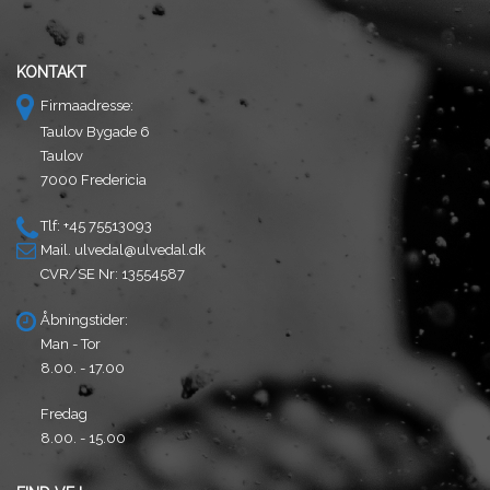
KONTAKT
Firmaadresse:
Taulov Bygade 6
Taulov
7000 Fredericia
Tlf: +45 75513093
Mail.
ulvedal@ulvedal.dk
CVR/SE Nr: 13554587
Åbningstider:
Man - Tor
8.00. - 17.00
Fredag
8.00. - 15.00