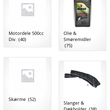
Motordele 500cc
Olie &
Div.
(40)
Smøremidler
(75)
Skærme
(52)
Slanger &
Dækholder
(38)