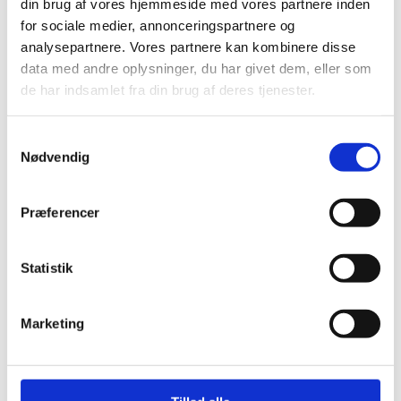
din brug af vores hjemmeside med vores partnere inden
for sociale medier, annonceringspartnere og
analysepartnere. Vores partnere kan kombinere disse
data med andre oplysninger, du har givet dem, eller som
de har indsamlet fra din brug af deres tjenester.
Ulvedals Parts
Værktøj & Div.
Samtykkevalg
(59)
(130)
Nødvendig
Præferencer
Statistik
Marketing
Olieopsamler
(6)
Vask og
Rengøring
(14)