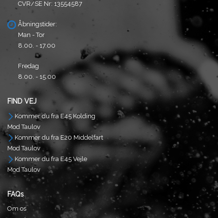
CVR/SE Nr: 13554587
Åbningstider:
Man - Tor
8.00. - 17.00
Fredag
8.00. - 15.00
FIND VEJ
Kommer du fra E45 Kolding
Mod Taulov
Kommer du fra E20 Middelfart
Mod Taulov
Kommer du fra E45 Vejle
Mod Taulov
FAQs
Om os