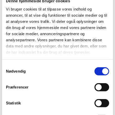
Denne hjemmeside bruger cookies
kan
kan
vælges
vælges
Vi bruger cookies til at tilpasse vores indhold og
på
på
annoncer, til at vise dig funktioner til sociale medier og til
varesiden
varesiden
at analysere vores trafik. Vi deler også oplysninger om
din brug af vores hjemmeside med vores partnere inden
for sociale medier, annonceringspartnere og
Alu. Bøsning L:
Jawa Skive m. 6mm
analysepartnere. Vores partnere kan kombinere disse
30mm B:19mm, Ø8
Gevind ø20mm
Hul
data med andre oplysninger, du har givet dem, eller som
kr.
40,00
de har indsamlet fra din brug af deres tjenester.
kr.
28,00
Dette
Samtykkevalg
vare
Nødvendig
har
flere
varianter.
Præferencer
Mulighederne
kan
vælges
Statistik
på
varesiden