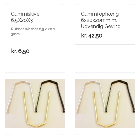
Scooter
Gummiskive
Gummi ophæng
6,5X20X3
6x20x20mm m.
Udvendig Gevind
Rubber Washer 6,5 x 20 x
3mm.
kr.
42,50
kr.
6,50