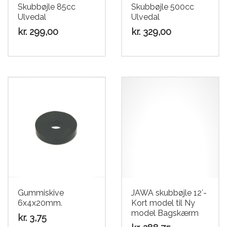
Skubbøjle 85cc
Skubbøjle 500cc
Ulvedal
Ulvedal
kr.
299,00
kr.
329,00
Dette
Dette
vare
vare
har
har
flere
flere
varianter.
varianter.
Mulighederne
Mulighederne
kan
kan
vælges
vælges
på
på
varesiden
varesiden
Gummiskive
JAWA skubbøjle 12′-
6x4x20mm.
Kort model til Ny
model Bagskærm
kr.
3,75