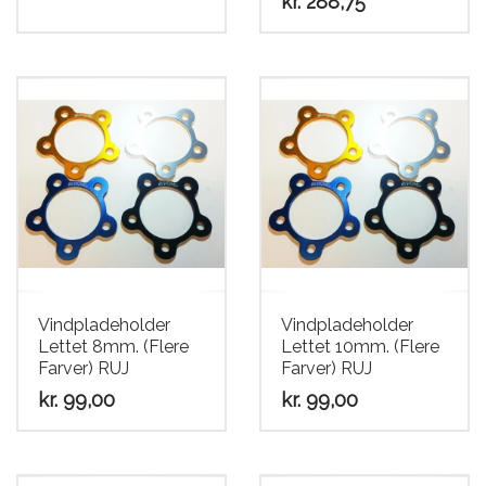
kr.
288,75
Vindpladeholder
Vindpladeholder
Lettet 8mm. (Flere
Lettet 10mm. (Flere
Farver) RUJ
Farver) RUJ
kr.
99,00
kr.
99,00
Dette
Dette
vare
vare