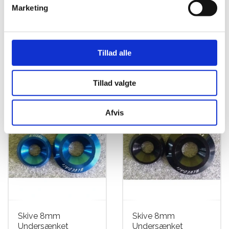
Marketing
Skive 8mm
Skive 8mm
Undersænket
Undersænket
(8x25mm) Sølv RUJ
(8x25mm) Guld RUJ
Tillad alle
kr.
15,00
kr.
15,00
Tillad valgte
Afvis
Skive 8mm
Skive 8mm
Undersænket
Undersænket