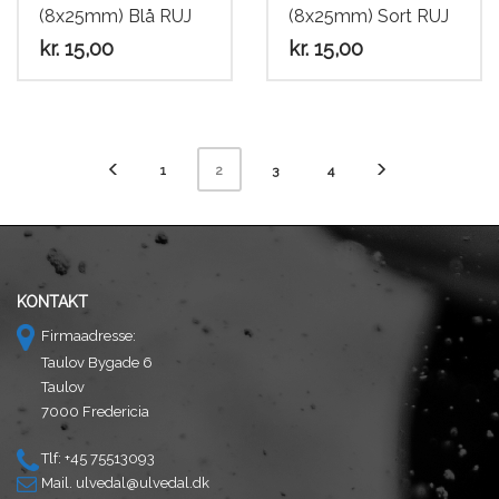
(8x25mm) Blå RUJ
(8x25mm) Sort RUJ
kr.
15,00
kr.
15,00
1
3
4
2
KONTAKT
Firmaadresse:
Taulov Bygade 6
Taulov
7000 Fredericia
Tlf: +45 75513093
Mail.
ulvedal@ulvedal.dk