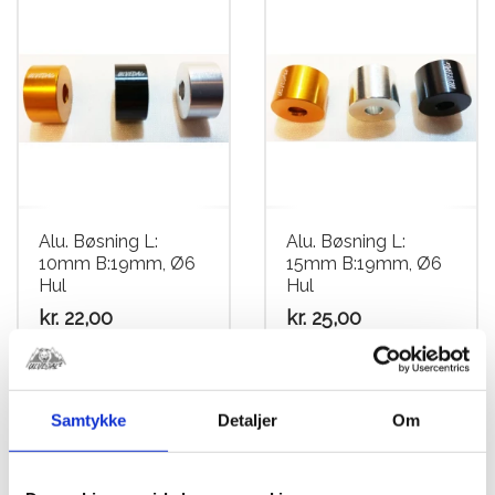
har
har
flere
flere
varianter.
varianter.
Mulighederne
Mulighederne
kan
kan
vælges
vælges
på
på
varesiden
varesiden
Alu. Bøsning L:
Alu. Bøsning L:
10mm B:19mm, Ø6
15mm B:19mm, Ø6
Hul
Hul
kr.
22,00
kr.
25,00
Dette
Dette
vare
vare
har
har
Samtykke
Detaljer
Om
flere
flere
varianter.
varianter.
Mulighederne
Mulighederne