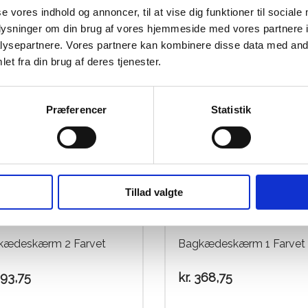
ind
se vores indhold og annoncer, til at vise dig funktioner til sociale
7,50
oplysninger om din brug af vores hjemmeside med vores partnere i
ysepartnere. Vores partnere kan kombinere disse data med andr
et fra din brug af deres tjenester.
Præferencer
Statistik
Tillad valgte
kædeskærm 2 Farvet
Bagkædeskærm 1 Farvet
93,75
kr.
368,75