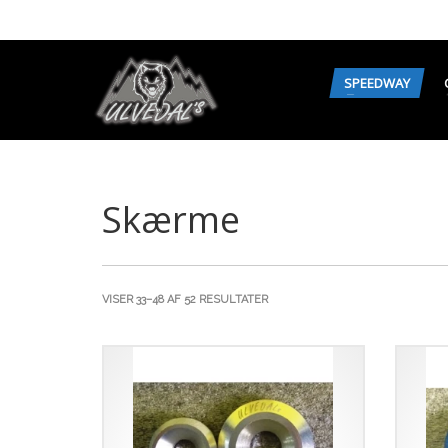
SPEEDWAY
Skærme
SORTERET
VISER 33–48 AF 52 RESULTATER
EFTER
SENESTE