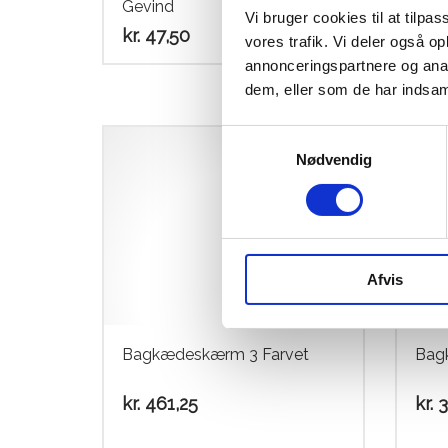
Gevind
Gev
Vi bruger cookies til at tilpas
kr.
47,50
kr.
4
vores trafik. Vi deler også 
annonceringspartnere og anal
dem, eller som de har indsaml
Samtykkevalg
Nødvendig
Afvis
Bagkædeskærm 3 Farvet
Bag
kr.
461,25
kr.
3