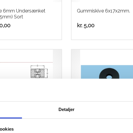
ve 6mm Undersænket
Gummiskive 6x17x2mm.
25mm) Sort
0,00
kr.
5,00
Detaljer
mi ophæng /
Gummiskive 8,7x25x5mm
rationsdæmper
0x20mm m. Indvendig
ookies
kr.
10,00