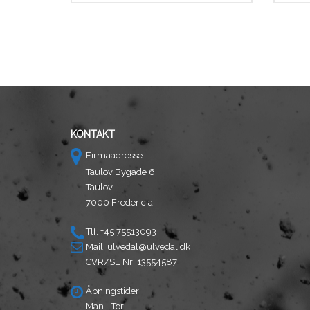
Dette
Dette
vare
vare
har
har
flere
flere
varianter.
varianter
Mulighederne
Mulighe
kan
kan
vælges
vælges
på
på
KONTAKT
varesiden
vareside
Firmaadresse:
Taulov Bygade 6
Taulov
7000 Fredericia
Tlf: +45 75513093
Mail.
ulvedal@ulvedal.dk
CVR/SE Nr: 13554587
Åbningstider:
Man - Tor