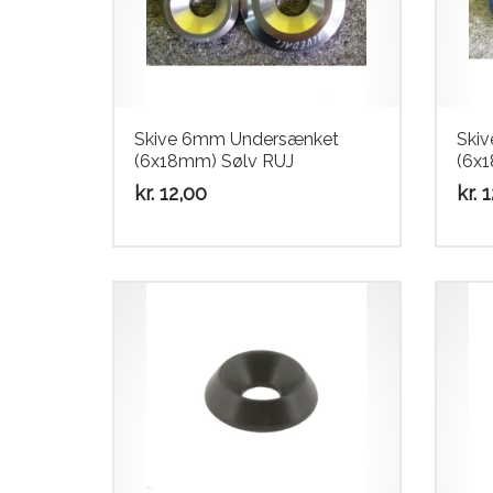
Skive 6mm Undersænket
Ski
(6x18mm) Sølv RUJ
(6x
kr.
12,00
kr.
1