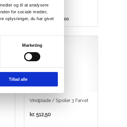
 medier og til at analysere
nden for sociale medier,
Den
Den
e oplysninger, du har givet
kr.
249,00
kr.
99,00
oprindelige
aktuelle
pris
pris
Dette
var:
er:
vare
kr. 249,00.
kr. 99,00.
har
Marketing
flere
varianter.
Mulighederne
kan
vælges
Tillad alle
på
varesiden
Vindplade / Spoiler 3 Farvet
kr.
512,50