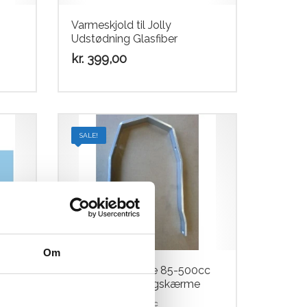
Varmeskjold til Jolly
Udstødning Glasfiber
kr.
399,00
SALE!
Om
.
RUJ/JJ skubbøjle 85-500cc
Til Ny model bagskærme
RUJ Pushbar 85-500cc