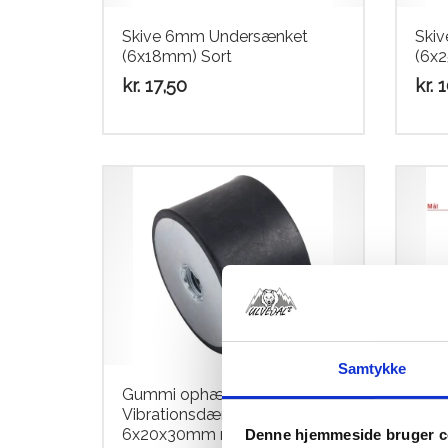
Skive 6mm Undersænket
Ski
(6x18mm) Sort
(6x
kr.
17,50
kr.
1
Samtykke
Gummi ophæng /
Gum
Vibrationsdæmper
Vib
6x20x30mm m. Indvendig
6x2
Denne hjemmeside bruger c