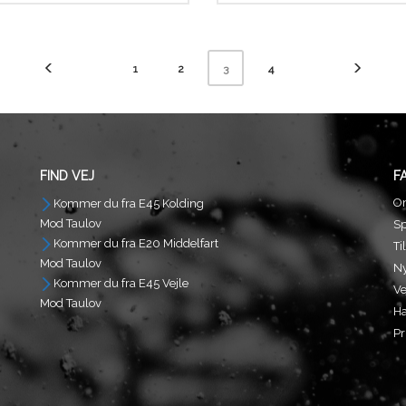
Dette
vare
har
1
2
4
3
flere
.
varianter.
derne
Mulighederne
kan
vælges
på
FIND VEJ
F
n
varesiden
O
Kommer du fra E45 Kolding
Mod Taulov
S
Kommer du fra E20 Middelfart
Ti
Mod Taulov
N
Kommer du fra E45 Vejle
Ve
Mod Taulov
Ha
Pr