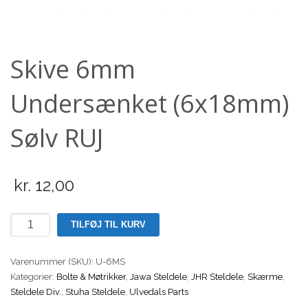
Scooter
Skive 6mm
Undersænket (6x18mm)
Sølv RUJ
kr.
12,00
Skive
TILFØJ TIL KURV
6mm
Undersænket
Varenummer (SKU):
U-6MS
(6x18mm)
Kategorier:
Bolte & Møtrikker
,
Jawa Steldele
,
JHR Steldele
,
Skærme
,
Sølv
Steldele Div.
,
Stuha Steldele
,
Ulvedals Parts
RUJ