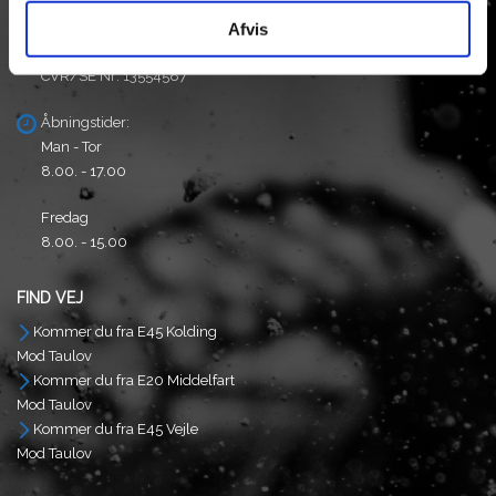
Tlf: +45 75513093
Afvis
Mail.
ulvedal@ulvedal.dk
CVR/SE Nr: 13554587
Åbningstider:
Man - Tor
8.00. - 17.00
Fredag
8.00. - 15.00
FIND VEJ
Kommer du fra E45 Kolding
Mod Taulov
Kommer du fra E20 Middelfart
Mod Taulov
Kommer du fra E45 Vejle
Mod Taulov