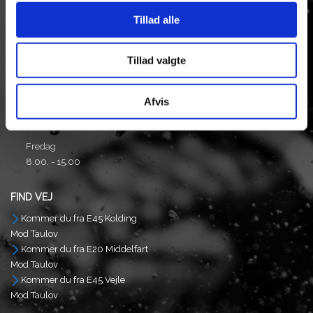
Tillad alle
Tlf: +45 75513093
Mail.
ulvedal@ulvedal.dk
CVR/SE Nr: 13554587
Tillad valgte
Åbningstider:
Afvis
Man - Tor
8.00. - 17.00
Fredag
8.00. - 15.00
FIND VEJ
Kommer du fra E45 Kolding
Mod Taulov
Kommer du fra E20 Middelfart
Mod Taulov
Kommer du fra E45 Vejle
Mod Taulov