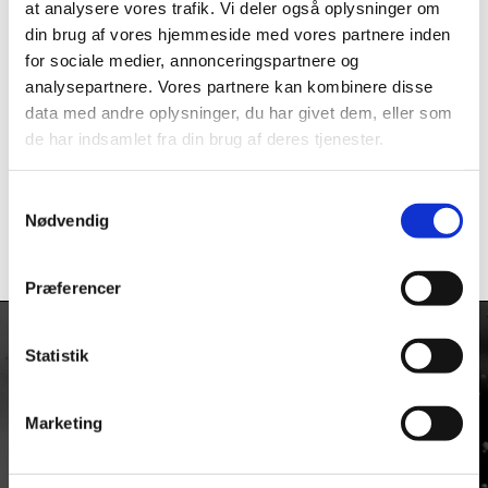
på
at analysere vores trafik. Vi deler også oplysninger om
varesiden
din brug af vores hjemmeside med vores partnere inden
for sociale medier, annonceringspartnere og
analysepartnere. Vores partnere kan kombinere disse
Skive 6mm
Kædestyr
data med andre oplysninger, du har givet dem, eller som
Undersænket
(Lightweight) RUJ
de har indsamlet fra din brug af deres tjenester.
(6x18mm) Sølv RUJ
Chain Guide by Ulvedal
kr.
12,00
Samtykkevalg
Nødvendig
kr.
449,00
Dette
Præferencer
vare
har
flere
Statistik
varianter.
KONTAKT
Mulighederne
Firmaadresse:
kan
Marketing
Taulov Bygade 6
vælges
Taulov
på
7000 Fredericia
varesiden