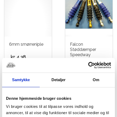
6mm smørreniple
Falcon
Støddæmper
Speedway
kr.
4,38
kr.
1.699,00
Dette
vare
Samtykke
Detaljer
Om
har
flere
varianter.
Denne hjemmeside bruger cookies
Mulighederne
Vi bruger cookies til at tilpasse vores indhold og
kan
annoncer, til at vise dig funktioner til sociale medier og til
vælges