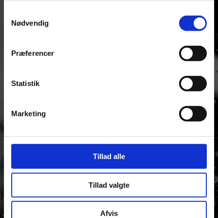
Samtykkevalg
Åbningstider:
Nødvendig
Man - Tor
8.00. - 17.00
Præferencer
Fredag
8.00. - 15.00
Statistik
FIND VEJ
Kommer du fra E45 Kolding
Marketing
Mod Taulov
Kommer du fra E20 Middelfart
Mod Taulov
Kommer du fra E45 Vejle
Tillad alle
Mod Taulov
Tillad valgte
FAQs
Om os
Afvis
Speedway