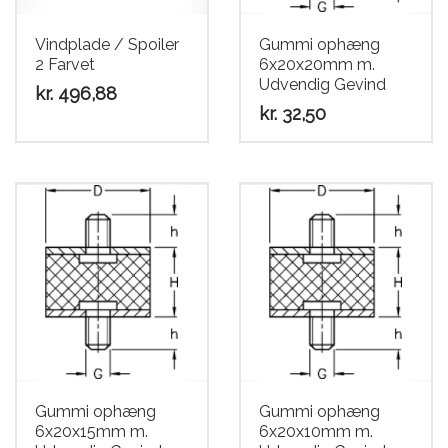
Scooter
Vindplade / Spoiler
Gummi ophæng
2 Farvet
6x20x20mm m.
Udvendig Gevind
kr.
496,88
kr.
32,50
Dette
vare
har
flere
varianter.
Mulighederne
kan
vælges
på
varesiden
Gummi ophæng
Gummi ophæng
6x20x15mm m.
6x20x10mm m.