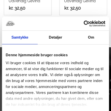
Udvendig Gevind
Udvendig Gevind
kr.
32,50
kr.
32,50
1
2
3
4
Samtykke
Detaljer
Om
Denne hjemmeside bruger cookies
Vi bruger cookies til at tilpasse vores indhold og
KONTAKT
annoncer, til at vise dig funktioner til sociale medier og til
Firmaadresse:
at analysere vores trafik. Vi deler også oplysninger om
Taulov Bygade 6
din brug af vores hjemmeside med vores partnere inden
Taulov
for sociale medier, annonceringspartnere og
7000 Fredericia
analysepartnere. Vores partnere kan kombinere disse
data med andre oplysninger, du har givet dem, eller som
Tlf: +45 75513093
de har indsamlet fra din brug af deres tjenester.
Mail.
ulvedal@ulvedal.dk
CVR/SE Nr: 13554587