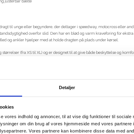
ng justerbar bælte
ragt til unge eller begyndere, der deltager i speedway, motocross eller andr
andsdygtighed overfor slid. Den har en blød og varm kraveforing for ekstra 
dled og ankler hjælper med at holde dragten på plads under kørsel.
g størrelser (fra XS til XL) og er designet til at give både beskyttelse og ko
Detaljer
ookies
se vores indhold og annoncer, til at vise dig funktioner til sociale
oplysninger om din brug af vores hjemmeside med vores partnere i
ysepartnere. Vores partnere kan kombinere disse data med andr