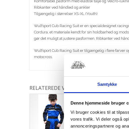
Komfortabel pasform med elastisk talje og Velcro-lukni
Ribkanter ved håndled og ankler
Tilgængelig i størrelser XS-XL (Youth)
Wulfsport Cub Racing Suit er en specialdesignet racingd
Cordura, et materiale kendt for sin holdbarhed og modst
gør det muligt at justere pasformen. Ribkanter ved hån
Wulfsport Cub Racing Suit er tilgængelig i flere farver o
motocross.
Samtykke
RELATEREDE VARER
Denne hjemmeside bruger c
Vi bruger cookies til at tilpas
vores trafik. Vi deler også 
annonceringspartnere og anal