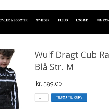
CYKLER & SCOOTER
NYHEDER
TILBUD
LOG IND
MIN KO
Wulf Dragt Cub Ra
Blå Str. M
kr.
599,00
Wulf
TILFØJ TIL KURV
Dragt
Cub