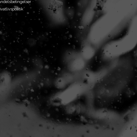
ndelsbetingelser
ivatlivspolitik