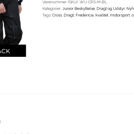
Varenummer (SKU):
WU-CRS-M-BL
Race
Kategorier:
Junior Beskyttelse, Dragt og Udstyr
,
Nyh
Suit
Tags:
Cross
,
Dragt
,
Fredericia
,
kvalitet
,
motorsport
,
o
Børn/Junior
Blå
Str.
M
antal
d