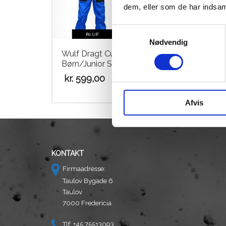
dem, eller som de har indsaml
Samtykkevalg
Nødvendig
Wulf Dragt Cub Race Suit
Wulf
Børn/Junior Sort Str. L
Børn
kr.
599,00
kr.
5
Afvis
KONTAKT
Firmaadresse:
Taulov Bygade 6
Taulov
7000 Fredericia
Tlf: +45 75513093