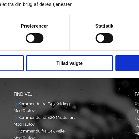
et fra din brug af deres tjenester.
Præferencer
Statistik
 Speedway Dragt Blå
Wulf Knæbeskytter Cup
/Junior 5-6 år
Hinged Børn/Junior
99,00
kr.
399,00
Tillad valgte
FIND VEJ
F
O
Kommer du fra E45 Kolding
Mod Taulov
S
Kommer du fra E20 Middelfart
Ti
Mod Taulov
N
Kommer du fra E45 Vejle
Ve
Mod Taulov