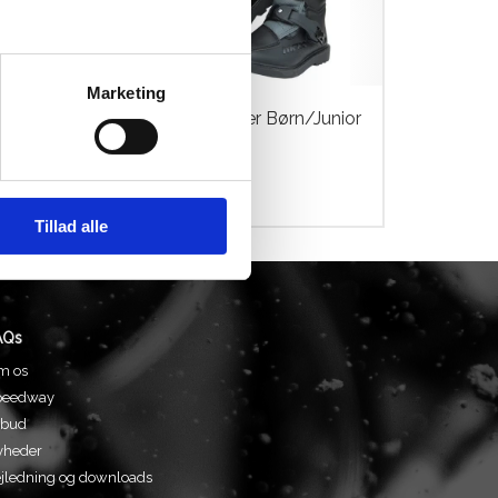
Marketing
Wulf MAX Støvler Børn/Junior
Str. 33
kr.
1.099,00
Tillad alle
AQs
m os
peedway
lbud
yheder
jledning og downloads