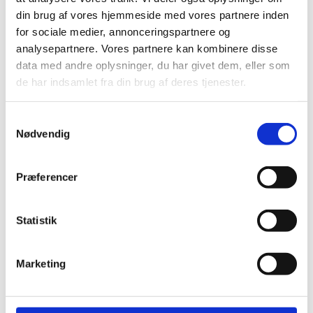
din brug af vores hjemmeside med vores partnere inden
Scott Brille Fury teal
Søgerblad 0.08mm.
for sociale medier, annonceringspartnere og
blue/neon yellow /
med Grøn Plast
electric blue chrome
håndtag
analysepartnere. Vores partnere kan kombinere disse
works
data med andre oplysninger, du har givet dem, eller som
kr.
79,00
Den
Den
kr.
599,00
kr.
399,00
de har indsamlet fra din brug af deres tjenester.
oprindelige
aktuelle
pris
pris
var:
er:
Samtykkevalg
kr. 599,00.
kr. 399,00.
Nødvendig
Præferencer
Statistik
Marketing
Søgerblad 0.05mm.
med Lyseblå Plast
håndtag