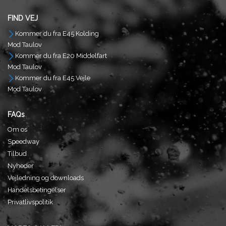
FIND VEJ
Kommer du fra E45 Kolding
Mod Taulov
Kommer du fra E20 Middelfart
Mod Taulov
Kommer du fra E45 Vejle
Mod Taulov
FAQs
Om os
Speedway
Tilbud
Nyheder
Vejledning og downloads
Handelsbetingelser
Privatlivspolitik