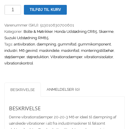
Gummi
TILFØJ TIL KURV
ophæng
/
Varenummer (SKU):
513010630700601
Vibrationsdæmper
Kategorier:
Bolte & Møtrikker
,
Honda Udstødning CR85
,
Skærme
,
6x20x20mm
Suzuki Udstødning RM85
m.
Tags:
antivibration
,
dæmpning
,
gummifod
,
gummikomponent
,
Indvendig
industri
,
M6 gevind
,
maskindele
,
maskinfod
,
monteringstilbehør
,
Gevind
støjdæmper
,
støjreduktion
,
Vibrationsdæmper
,
vibrationsisolator
,
antal
vibrationskontrol
ANMELDELSER (0)
BESKRIVELSE
BESKRIVELSE
Denne vibrationsdæmper 20-20-3 M6 er ideel til dæmpning af
uønskede vibrationer i alt fra industrimaskiner til følsomt