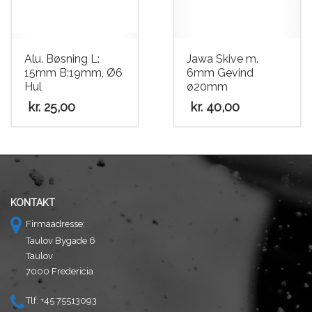
på
på
varesiden
varesiden
Alu. Bøsning L:
Jawa Skive m.
15mm B:19mm, Ø6
6mm Gevind
Hul
ø20mm
kr.
25,00
kr.
40,00
Dette
vare
har
flere
varianter.
KONTAKT
Mulighederne
Firmaadresse:
kan
Taulov Bygade 6
vælges
Taulov
på
7000 Fredericia
varesiden
Tlf: +45 75513093