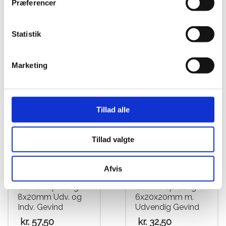
8x20mm Udv. og
gummiophæng
Præferencer
Indv. ø8 Gevind
med Indv. Gevind til
tændspole
kr.
62,50
Statistik
kr.
75,00
Marketing
Tillad alle
Tillad valgte
Afvis
Gummi ophæng
Gummi ophæng
8x20mm Udv. og
6x20x20mm m.
Indv. Gevind
Udvendig Gevind
kr.
57,50
kr.
32,50