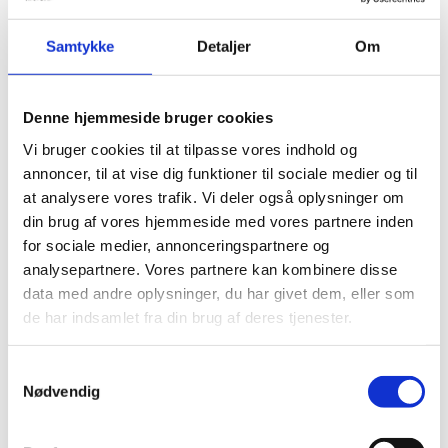
Gummi ophæng
Gummi ophæng /
Samtykke
Detaljer
Om
8x20mm Udv.
Vibrationsdæmper
Gevind
6x20x30mm m.
Indvendig Gevind
kr.
52,50
Denne hjemmeside bruger cookies
kr.
47,50
Vi bruger cookies til at tilpasse vores indhold og
annoncer, til at vise dig funktioner til sociale medier og til
at analysere vores trafik. Vi deler også oplysninger om
din brug af vores hjemmeside med vores partnere inden
for sociale medier, annonceringspartnere og
analysepartnere. Vores partnere kan kombinere disse
data med andre oplysninger, du har givet dem, eller som
de har indsamlet fra din brug af deres tjenester.
Samtykkevalg
Nødvendig
Gummi ophæng
Jawa