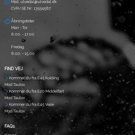
Mail.
ulvedal@ulvedal.dk
CVR/SE Nr: 13554587
Åbningstider:
Man - Tor
8.00. - 17.00
Fredag
8.00. - 15.00
FIND VEJ
Kommer du fra E45 Kolding
Mod Taulov
Kommer du fra E20 Middelfart
Mod Taulov
Kommer du fra E45 Vejle
Mod Taulov
FAQs