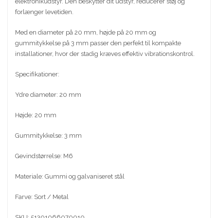
elektronikudstyr. Den beskytter dit udstyr, reducerer støj og
forlænger levetiden.
Med en diameter på 20 mm, højde på 20 mm og
gummitykkelse på 3 mm passer den perfekt til kompakte
installationer, hvor der stadig kræves effektiv vibrationskontrol.
Specifikationer:
Ydre diameter: 20 mm
Højde: 20 mm
Gummitykkelse: 3 mm
Gevindstørrelse: M6
Materiale: Gummi og galvaniseret stål
Farve: Sort / Metal
SKU: 51301066070010