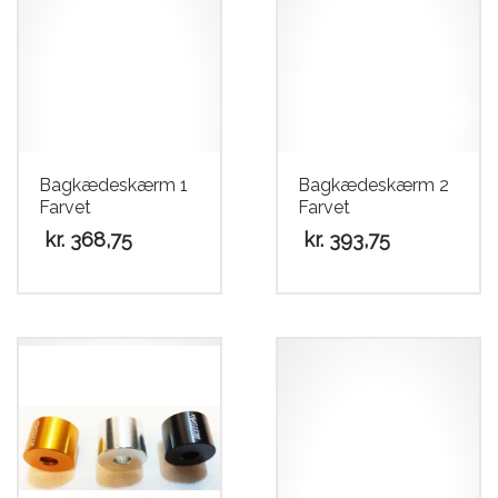
Bagkædeskærm 1
Bagkædeskærm 2
Farvet
Farvet
kr.
368,75
kr.
393,75
Dette
Dette
vare
vare
har
har
flere
flere
varianter.
varianter.
Mulighederne
Mulighederne
kan
kan
vælges
vælges