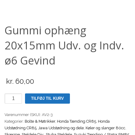
Scooter
Gummi ophæng
20x15mm Udv. og Indv.
ø6 Gevind
kr.
60,00
Gummi
TILFØJ TIL KURV
ophæng
20x15mm
Varenummer (SKU):
AV2-3
Udv.
Kategorier:
Bolte & Møtrikker
,
Honda Tænding CR85
,
Honda
og
Udstødning CR85
,
Jawa Udstødning og dele
,
Køler og slanger 80cc
,
Indv.
Skærme
,
Steldele Div.
,
Stuha Steldele
,
Suzuki Tænding / Stator RM85
,