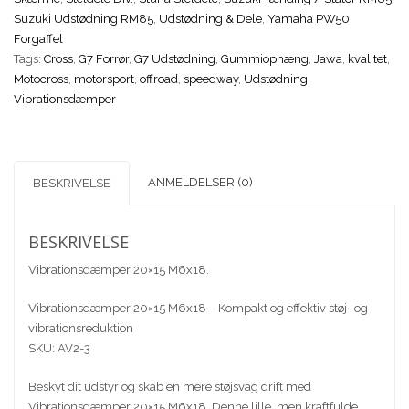
ø6
Suzuki Udstødning RM85
,
Udstødning & Dele
,
Yamaha PW50
Gevind
Forgaffel
antal
Tags:
Cross
,
G7 Forrør
,
G7 Udstødning
,
Gummiophæng
,
Jawa
,
kvalitet
,
Motocross
,
motorsport
,
offroad
,
speedway
,
Udstødning
,
Vibrationsdæmper
ANMELDELSER (0)
BESKRIVELSE
BESKRIVELSE
Vibrationsdæmper 20×15 M6x18.
Vibrationsdæmper 20×15 M6x18 – Kompakt og effektiv støj- og
vibrationsreduktion
SKU: AV2-3
Beskyt dit udstyr og skab en mere støjsvag drift med
Vibrationsdæmper 20×15 M6x18. Denne lille, men kraftfulde