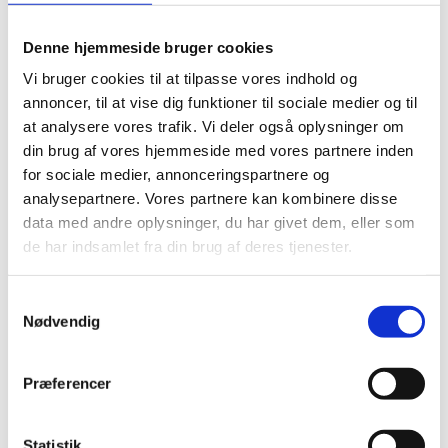
Denne hjemmeside bruger cookies
Vi bruger cookies til at tilpasse vores indhold og
annoncer, til at vise dig funktioner til sociale medier og til
at analysere vores trafik. Vi deler også oplysninger om
din brug af vores hjemmeside med vores partnere inden
for sociale medier, annonceringspartnere og
analysepartnere. Vores partnere kan kombinere disse
Jawa
Gummi ophæng
data med andre oplysninger, du har givet dem, eller som
gummiophæng til
30×25 M8x20 m.
de har indsamlet fra din brug af deres tjenester.
tændspole
Udvendig Gevind
kr.
62,50
SILENTBLOCK FOR
Samtykkevalg
IGNITION COIL
Nødvendig
kr.
109,00
Præferencer
Statistik