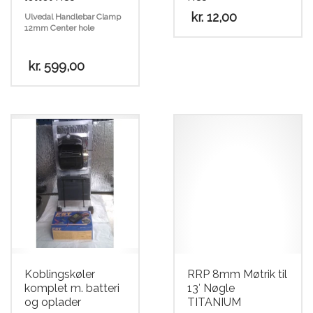
kr.
12,00
Ulvedal Handlebar Clamp
12mm Center hole
kr.
599,00
Dette
vare
har
flere
varianter.
Mulighederne
kan
vælges
på
varesiden
Koblingskøler
RRP 8mm Møtrik til
komplet m. batteri
13′ Nøgle
og oplader
TITANIUM