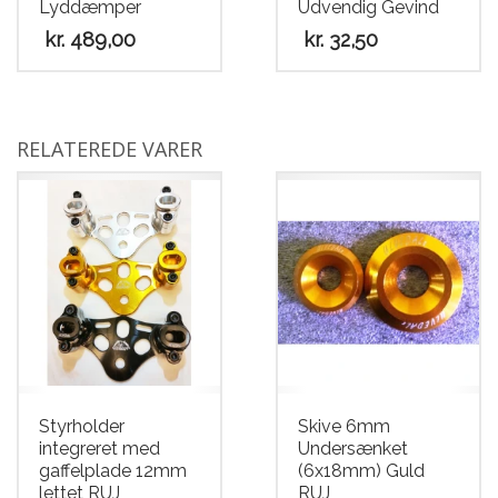
Lyddæmper
Udvendig Gevind
kr.
489,00
kr.
32,50
Dette
vare
har
RELATEREDE VARER
flere
varianter.
Mulighederne
kan
vælges
på
varesiden
Styrholder
Skive 6mm
integreret med
Undersænket
gaffelplade 12mm
(6x18mm) Guld
lettet RUJ
RUJ