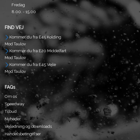
Fredag
8.00. - 15.00
FIND VEJ
Kommer du fra E45 Kolding
Mod Taulov
Kommer du fra E20 Middelfart
Mod Taulov
Kommer du fra E45 Vejle
Mod Taulov
FAQs
Om os
Speedway
Tilbud
Nyheder
Vejledning og downloads
Handelsbetingelser