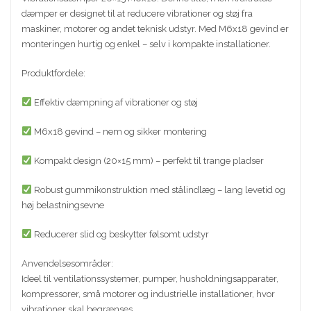
dæmper er designet til at reducere vibrationer og støj fra
maskiner, motorer og andet teknisk udstyr. Med M6x18 gevind er
monteringen hurtig og enkel – selv i kompakte installationer.
Produktfordele:
Effektiv dæmpning af vibrationer og støj
M6x18 gevind – nem og sikker montering
Kompakt design (20×15 mm) – perfekt til trange pladser
Robust gummikonstruktion med stålindlæg – lang levetid og
høj belastningsevne
Reducerer slid og beskytter følsomt udstyr
Anvendelsesområder:
Ideel til ventilationssystemer, pumper, husholdningsapparater,
kompressorer, små motorer og industrielle installationer, hvor
vibrationer skal begrænses.