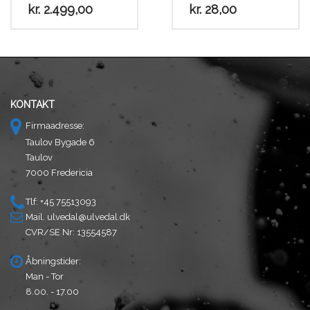
kr.
2.499,00
kr.
28,00
KONTAKT
Firmaadresse:
Taulov Bygade 6
Taulov
7000 Fredericia
Tlf: +45 75513093
Mail.
ulvedal@ulvedal.dk
CVR/SE Nr: 13554587
Åbningstider:
Man - Tor
8.00. - 17.00