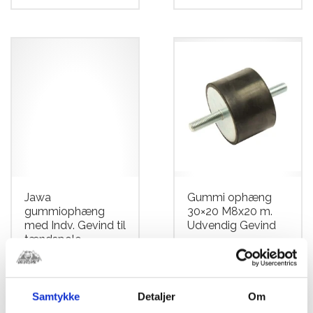
Jawa
Gummi ophæng
gummiophæng
30×20 M8x20 m.
med Indv. Gevind til
Udvendig Gevind
tændspole
kr.
62,50
kr.
75,00
Samtykke
Detaljer
Om