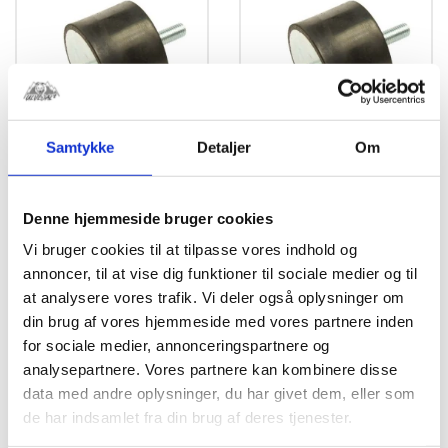
Samtykke
Detaljer
Om
Gummi ophæng
Gummi ophæng
6x25x25mm m.
6x25x15mm m.
Denne hjemmeside bruger cookies
Udvendig Gevind
Udvendig Gevind
Vi bruger cookies til at tilpasse vores indhold og
kr.
47,50
kr.
47,50
annoncer, til at vise dig funktioner til sociale medier og til
at analysere vores trafik. Vi deler også oplysninger om
din brug af vores hjemmeside med vores partnere inden
for sociale medier, annonceringspartnere og
analysepartnere. Vores partnere kan kombinere disse
data med andre oplysninger, du har givet dem, eller som
de har indsamlet fra din brug af deres tjenester.