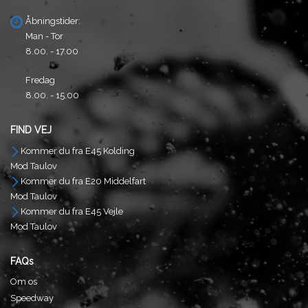
Åbningstider:
Man - Tor
8.00. - 17.00
Fredag
8.00. - 15.00
FIND VEJ
Kommer du fra E45 Kolding
Mod Taulov
Kommer du fra E20 Middelfart
Mod Taulov
Kommer du fra E45 Vejle
Mod Taulov
FAQs
Om os
Speedway