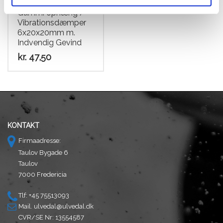
Gummi ophæng /
Vibrationsdæmper
6x20x20mm m.
Indvendig Gevind
kr.
47,50
KONTAKT
Firmaadresse:
Taulov Bygade 6
Taulov
7000 Fredericia
Tlf: +45 75513093
Mail.
ulvedal@ulvedal.dk
CVR/SE Nr: 13554587