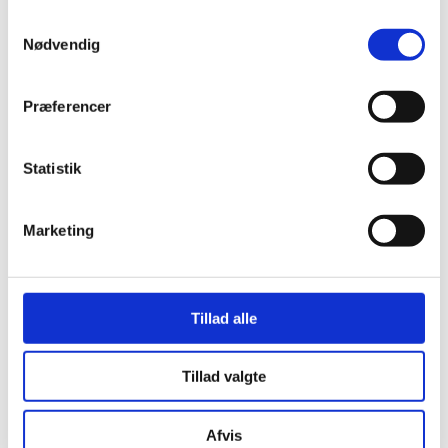
Samtykkevalg
Nødvendig
Præferencer
Gummi ophæng
Gummi ophæng /
6x15x20mm m.
Vibrationsdæmper
Udvendig Gevind
6x20x30mm m.
Indvendig Gevind
Statistik
kr.
40,00
kr.
47,50
Marketing
Tillad alle
Tillad valgte
Afvis