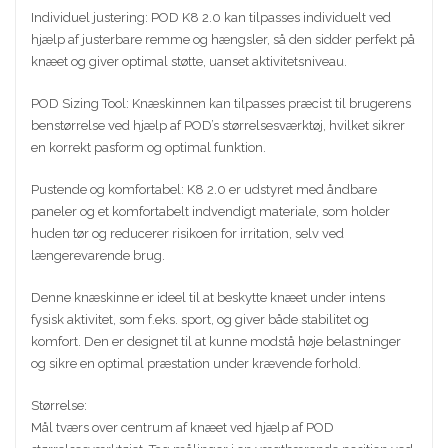
Individuel justering: POD K8 2.0 kan tilpasses individuelt ved
hjælp af justerbare remme og hængsler, så den sidder perfekt på
knæet og giver optimal støtte, uanset aktivitetsniveau.
POD Sizing Tool: Knæskinnen kan tilpasses præcist til brugerens
benstørrelse ved hjælp af POD’s størrelsesværktøj, hvilket sikrer
en korrekt pasform og optimal funktion.
Pustende og komfortabel: K8 2.0 er udstyret med åndbare
paneler og et komfortabelt indvendigt materiale, som holder
huden tør og reducerer risikoen for irritation, selv ved
længerevarende brug.
Denne knæskinne er ideel til at beskytte knæet under intens
fysisk aktivitet, som f.eks. sport, og giver både stabilitet og
komfort. Den er designet til at kunne modstå høje belastninger
og sikre en optimal præstation under krævende forhold.
Størrelse:
Mål tværs over centrum af knæet ved hjælp af POD