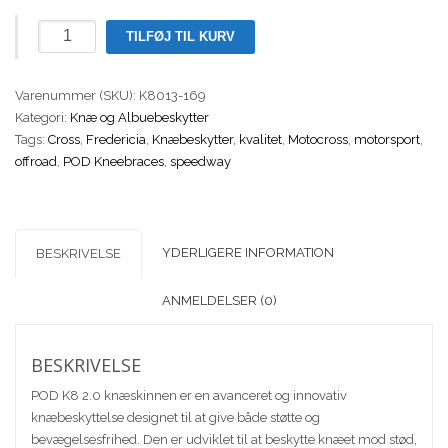
POD
TILFØJ TIL KURV
MX
K8
Varenummer (SKU):
2.0
K8013-169
Kategori:
Knee
Knæ og Albuebeskytter
Tags:
Braces
Cross
,
Fredericia
,
Knæbeskytter
,
kvalitet
,
Motocross
,
motorsport
,
offroad
(Sæt)
,
POD Kneebraces
,
speedway
antal
YDERLIGERE INFORMATION
BESKRIVELSE
ANMELDELSER (0)
BESKRIVELSE
POD K8 2.0 knæskinnen er en avanceret og innovativ
knæbeskyttelse designet til at give både støtte og
bevægelsesfrihed. Den er udviklet til at beskytte knæet mod stød,