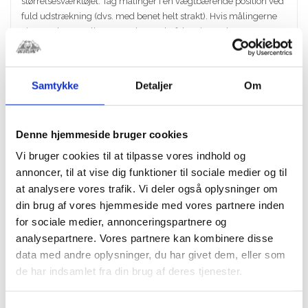
størrelsesværktøjet. Tag målinger i en vægtbærende position ved
fuld udstrækning (dvs. med benet helt strakt). Hvis målingerne
viser, at du er mellem størrelser, anbefaler vi at vælge en
størrelse op.
Videoer Fra POD:
Samtykke
Detaljer
Om
POD K-Series Knee Braces – How to Size and Fit
POD K-Series Knee Braces – Multisport Conversion
Denne hjemmeside bruger cookies
Vi bruger cookies til at tilpasse vores indhold og
annoncer, til at vise dig funktioner til sociale medier og til
at analysere vores trafik. Vi deler også oplysninger om
RELATEREDE VARER
din brug af vores hjemmeside med vores partnere inden
for sociale medier, annonceringspartnere og
analysepartnere. Vores partnere kan kombinere disse
data med andre oplysninger, du har givet dem, eller som
de har indsamlet fra din brug af deres tjenester.