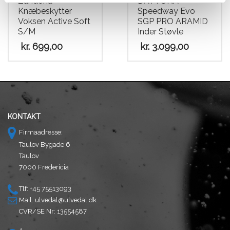
Zandona
DAYTONA
Knæbeskytter
Speedway Evo
Voksen Active Soft
SGP PRO ARAMID
S/M
Inder Støvle
kr.
699,00
kr.
3.099,00
Dette
vare
har
flere
varianter.
KONTAKT
Mulighederne
Firmaadresse:
kan
Taulov Bygade 6
vælges
Taulov
på
7000 Fredericia
varesiden
Tlf: +45 75513093
Mail.
ulvedal@ulvedal.dk
CVR/SE Nr: 13554587