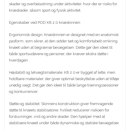
skader og overbelastning under aktiviteter, hvor der er risiko for
knæskader, såsom sport og fysisk aktivitet.
Egenskaber ved POD K8 2.0 knæskinnen:
Ergonomisk design: Knæskinnen er designet med en anatomisk
pasform, som sikrer, at den sidder tæt og komfortabelt omkring
knæet uden at begrænse bevægelsen. Dette gør den ideel til
både sportsudøvere og personer, der kræver ekstra støtte i
hverdagen.
Højstabilt og letvægtsmateriale: K8 2.0 er bygget af lette, men
holdbare materialer, der giver optimal beskyttelse uden at tilføje
unødig vægt. Det gør den ideel til både lange træningssessioner
og konkurrencer.
Støtte og stabilitet: Skinnens konstruktion giver fremragende
støtte til knæets stabilisatorer, hvilket reducerer risikoen for
forstuvninger, vrid og andre skader. Den hjælper med at
stabilisere knæet under både dynamiske og statiske bevægelser.