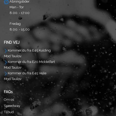
Åbningstider:
Man - Tor
8.00. - 17.00
Fredag
8.00. - 15.00
FIND VEJ
Kommer du fra E45 Kolding
Mod Taulov
Kommer du fra E20 Middelfart
Mod Taulov
Kommer du fra E45 Vejle
Mod Taulov
FAQs
Om os
Speedway
Tilbud