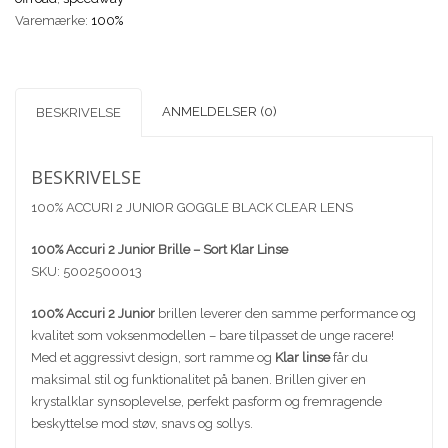
KLAR
Varemærke:
100%
LINSE
antal
ANMELDELSER (0)
BESKRIVELSE
BESKRIVELSE
100% ACCURI 2 JUNIOR GOGGLE BLACK CLEAR LENS
100% Accuri 2 Junior Brille – Sort Klar Linse
SKU: 5002500013
100% Accuri 2 Junior
brillen leverer den samme performance og
kvalitet som voksenmodellen – bare tilpasset de unge racere!
Med et aggressivt design, sort ramme og
Klar linse
får du
maksimal stil og funktionalitet på banen. Brillen giver en
krystalklar synsoplevelse, perfekt pasform og fremragende
beskyttelse mod støv, snavs og sollys.