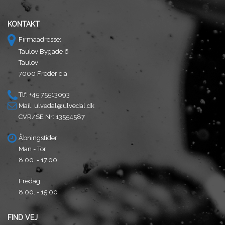
KONTAKT
Firmaadresse:
Taulov Bygade 6
Taulov
7000 Fredericia
Tlf: +45 75513093
Mail.
ulvedal@ulvedal.dk
CVR/SE Nr: 13554587
Åbningstider:
Man - Tor
8.00. - 17.00
Fredag
8.00. - 15.00
FIND VEJ