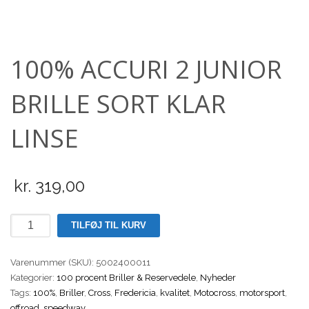
Scooter
100% ACCURI 2 JUNIOR
BRILLE SORT KLAR
LINSE
kr.
319,00
100%
TILFØJ TIL KURV
ACCURI
2
Varenummer (SKU):
5002400011
JUNIOR
Kategorier:
100 procent Briller & Reservedele
,
Nyheder
BRILLE
Tags:
100%
,
Briller
,
Cross
,
Fredericia
,
kvalitet
,
Motocross
,
motorsport
,
SORT
offroad
,
speedway