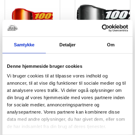
Samtykke
Detaljer
Om
100% ACCURI 2
100% ACCURI 2
JUNIOR BRILLE
JUNIOR BRILLE
Denne hjemmeside bruger cookies
RØD CROME RØD
SORT CROME
LINSE
LINSE
Vi bruger cookies til at tilpasse vores indhold og
kr.
399,00
kr.
399,00
annoncer, til at vise dig funktioner til sociale medier og til
at analysere vores trafik. Vi deler også oplysninger om
din brug af vores hjemmeside med vores partnere inden
for sociale medier, annonceringspartnere og
RELATEREDE VARER
analysepartnere. Vores partnere kan kombinere disse
data med andre oplysninger, du har givet dem, eller som
de har indsamlet fra din brug af deres tjenester.