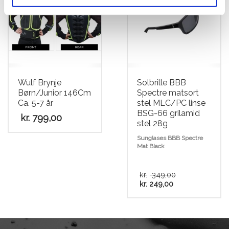
Wulf Brynje
Solbrille BBB
Børn/Junior 146Cm
Spectre matsort
Ca. 5-7 år
stel MLC/PC linse
BSG-66 grilamid
kr.
799,00
stel 28g
Sunglases BBB Spectre
Mat Black
Den
kr.
349,00
Den
oprindelig
kr.
249,00
aktuelle
pris
pris
var:
er:
kr. 349,00.
kr. 249,00.