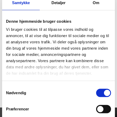
Samtykke
Detaljer
Om
Dette
har
vare
flere
har
varianter.
Denne hjemmeside bruger cookies
flere
Mulighederne
varianter.
kan
Vi bruger cookies til at tilpasse vores indhold og
Mulighederne
vælges
annoncer, til at vise dig funktioner til sociale medier og til
kan
på
at analysere vores trafik. Vi deler også oplysninger om
vælges
varesiden
din brug af vores hjemmeside med vores partnere inden
på
for sociale medier, annonceringspartnere og
varesiden
analysepartnere. Vores partnere kan kombinere disse
data med andre oplysninger, du har givet dem, eller som
Oliepåfyldningsskrue
Skive 6mm
de har indsamlet fra din brug af deres tjenester.
til Stel RUJ
Undersænket
(6x18mm) Sølv
kr.
98,75
Samtykkevalg
kr.
17,50
Nødvendig
Dette
vare
Præferencer
har