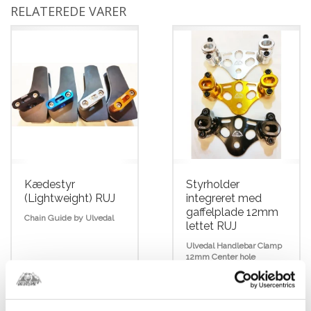
RELATEREDE VARER
Kædestyr
Styrholder
(Lightweight) RUJ
integreret med
gaffelplade 12mm
Chain Guide by Ulvedal
lettet RUJ
Ulvedal Handlebar Clamp
12mm Center hole
kr.
449,00
kr.
599,00
Dette
vare