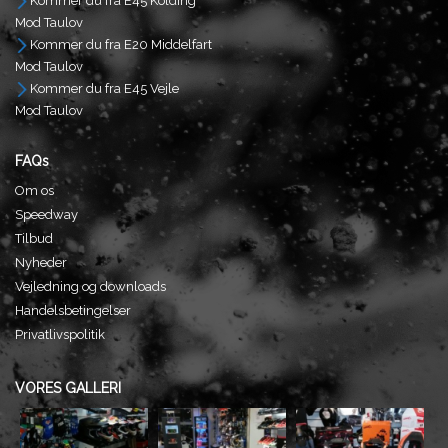
Kommer du fra E45 Kolding
Mod Taulov
Kommer du fra E20 Middelfart
Mod Taulov
Kommer du fra E45 Vejle
Mod Taulov
FAQs
Om os
Speedway
Tilbud
Nyheder
Vejledning og downloads
Handelsbetingelser
Privatlivspolitik
VORES GALLERI