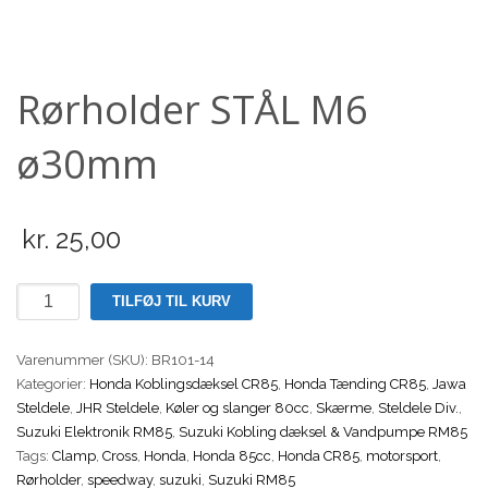
Scooter
Rørholder STÅL M6
ø30mm
kr.
25,00
Rørholder
TILFØJ TIL KURV
STÅL
M6
Varenummer (SKU):
BR101-14
ø30mm
Kategorier:
Honda Koblingsdæksel CR85
,
Honda Tænding CR85
,
Jawa
antal
Steldele
,
JHR Steldele
,
Køler og slanger 80cc
,
Skærme
,
Steldele Div.
,
Suzuki Elektronik RM85
,
Suzuki Kobling dæksel & Vandpumpe RM85
Tags:
Clamp
,
Cross
,
Honda
,
Honda 85cc
,
Honda CR85
,
motorsport
,
Rørholder
,
speedway
,
suzuki
,
Suzuki RM85