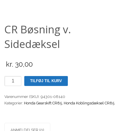
Scooter
CR Bøsning v.
Sidedæksel
kr.
30,00
CR
TILFØJ TIL KURV
Bøsning
v.
Varenummer (SKU):
94301-08140
Sidedæksel
Kategorier:
Honda Gearskift CR85
,
Honda Koblingsdæksel CR85
antal
ANMELDELSER (0)