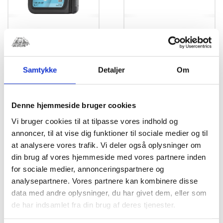
Silkolene gear olie
CR Olieprop
1L 75W/80
kr.
78,00
Silkolene 1L 10W-40 Light
Gear Oil
Samtykke
Detaljer
Om
kr.
169,00
Denne hjemmeside bruger cookies
Vi bruger cookies til at tilpasse vores indhold og
annoncer, til at vise dig funktioner til sociale medier og til
at analysere vores trafik. Vi deler også oplysninger om
din brug af vores hjemmeside med vores partnere inden
for sociale medier, annonceringspartnere og
analysepartnere. Vores partnere kan kombinere disse
data med andre oplysninger, du har givet dem, eller som
de har indsamlet fra din brug af deres tjenester.