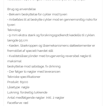
Brug og anvendelse
• Bekvem beskyttelse for cykler mod tyveri
• Anbefales til at beskytte cykler mod en gennemsnitlig risiko for
tyveri
Teknologi
• 9 mm ekstra stærk og forsikringsgodkendt kædelås til cyklen.
længde 95 cm
• Kæden, låsekroppen og låsemekanismens støtteelementer er
fremstillet af specielt hærdet stål
• Kvalitetslåsecylinder med brugervenlig reversibel nøgle til
maksimal
beskyttelse mod sabotage, fx dirkning
• Der følger to nøgler med leverancen
Tekniske specifikationer
Produkt: 8900
Låsetype: nøgle
Lukning: forskellig lukkende
Antal medfølgende nøgler: Inkl. 2 nøgler
Facetfarve: rød