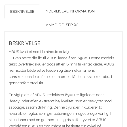
YDERLIGERE INFORMATION
BESKRIVELSE
ANMELDELSER (0)
BESKRIVELSE
ABUS kvalitet ned til mindste detalje.
Du kan sætte din lid til ABUS kædelåsen 8900. Denne models
tekstilovertræk skjuler trods alt en 8 mm firkantet kæde. ABUS
fremstiller både selve kæden og låsemekanismens
konstruktionsdele af specielt hærdet stål for at skabe et robust,
gennemført produkt.
En vigtig del af ABUS kædelåsen 8900 er ligeledes dens
låsecylinder af en ekstremt høj kvalitet, som er beskyttet mod
sabotage, såsom dirkning. Denne cylinder inkluderer to
reversible nøgler, som gør betjeningen meget brugervenlig. I
situationer med en gennemsnitlig risiko for tyveri er ABUS
kædelåsen 8900 en god måde at beskytte din cykel på.