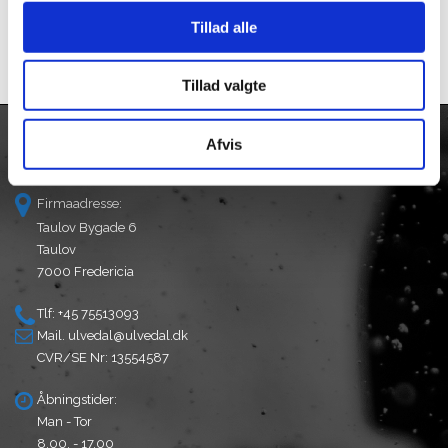
Tub 454gr
kr.
10.499,00
Tillad alle
kr.
199,00
Tillad valgte
Afvis
KONTAKT
Firmaadresse:
Taulov Bygade 6
Taulov
7000 Fredericia
Tlf: +45 75513093
Mail.
ulvedal@ulvedal.dk
CVR/SE Nr: 13554587
Åbningstider:
Man - Tor
8.00. - 17.00