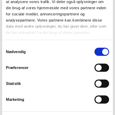
at analysere vores trafik. Vi deler også oplysninger om
ABUS Kædelås
Principia A7.9
din brug af vores hjemmeside med vores partnere inden
8900 (VF)
Deore – Orange m.
for sociale medier, annonceringspartnere og
8900/85 Sort
Sort Transfers –
analysepartnere. Vores partnere kan kombinere disse
29in
kr.
674,00
data med andre oplysninger, du har givet dem, eller som
kr.
9.999,00
de har indsamlet fra din brug af deres tjenester.
Samtykkevalg
Nødvendig
Præferencer
Statistik
Marketing
Principia A8.9 29in
Bel-Ray
Deore 1x12sp
Waterproof Grease