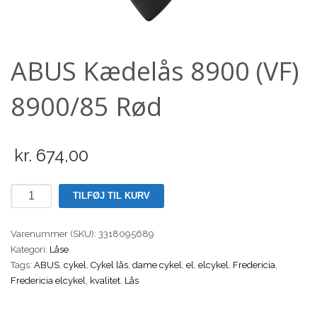
Scooter
ABUS Kædelås 8900 (VF)
8900/85 Rød
kr.
674,00
ABUS
TILFØJ TIL KURV
Kædelås
8900
Varenummer (SKU):
3318095689
(VF)
Kategori:
Låse
8900/85
Tags:
ABUS
,
cykel
,
Cykel lås
,
dame cykel
,
el
,
elcykel
,
Fredericia
,
Rød
Fredericia elcykel
,
kvalitet
,
Lås
antal