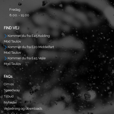
Fredag
8.00. - 15.00
FIND VEJ
Kommer du fra E45 Kolding
Mod Taulov
Kommer du fra E20 Middelfart
Mod Taulov
Kommer du fra E45 Vejle
Mod Taulov
FAQs
Om os
Speedway
Tilbud
Nyheder
Vejledning og downloads