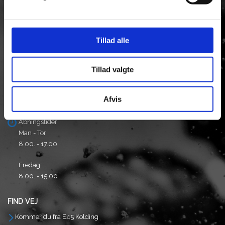
KONTAKT
vælges
på
Firmaadresse:
varesiden
Taulov Bygade 6
Tillad alle
Taulov
7000 Fredericia
Tillad valgte
Tlf: +45 75513093
Mail.
ulvedal@ulvedal.dk
Afvis
CVR/SE Nr: 13554587
Åbningstider:
Man - Tor
8.00. - 17.00
Fredag
8.00. - 15.00
FIND VEJ
Kommer du fra E45 Kolding