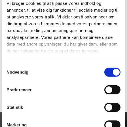
Vi bruger cookies til at tilpasse vores indhold og
annoncer, til at vise dig funktioner til sociale medier og til
at analysere vores trafik. Vi deler også oplysninger om
din brug af vores hjemmeside med vores partnere inden
for sociale medier, annonceringspartnere og
analysepartnere. Vores partnere kan kombinere disse
data med andre oplysninger, du har givet dem, eller som
de har indsamlet fra din brug af deres tjenester.
Tændkabel 7mm.
Racer tape Würth
Pr. Meter (Blød
50mm x 50M
Kabel)
(Kvalitet)
Samtykkevalg
Nødvendig
Den
Ignition Cable 7mm
kr.
223,75
Den
oprindelig
kr.
123,75
aktuelle
pris
pris
var:
Dette
Præferencer
kr.
59,00
er:
kr. 223,75.
vare
kr. 123,75.
har
Statistik
flere
varianter.
Mulighederne
Marketing
kan