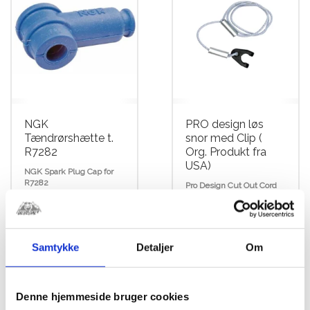
NGK
PRO design løs
Tændrørshætte t.
snor med Clip (
R7282
Org. Produkt fra
USA)
NGK Spark Plug Cap for
R7282
Pro Design Cut Out Cord
kr.
575,00
kr.
149,00
Samtykke
Detaljer
Om
Denne hjemmeside bruger cookies