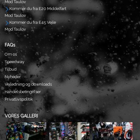
Mod Taulov
Kommer du fra E20 Middelfart
Mod Taulov
Kommer du fra E45 Vejle
Mod Taulov
FAQs
Om os
Speedway
Tilbud
Nyheder
Vejledning og downloads
Handelsbetingelser
Privatlivspolitik
VORES GALLERI