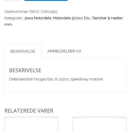
CR10EIX
IRIDIUM
Varenummer (SKU):
7080450
Tændrør
Kategorier:
Jawa Motordele
,
Motordele 500cc Div.
,
Tændrør & Hætter
antal
mm.
ANMELDELSER (0)
BESKRIVELSE
BESKRIVELSE
Dette tændrør bruges bla. til 250cc speedway motorer.
RELATEREDE VARER