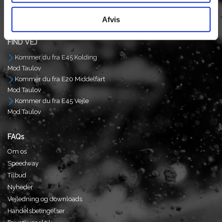
Fredag
8.00. - 15.00
Afvis
FIND VEJ
Kommer du fra E45 Kolding
Mod Taulov
Kommer du fra E20 Middelfart
Mod Taulov
Kommer du fra E45 Vejle
Mod Taulov
FAQs
Om os
Speedway
Tilbud
Nyheder
Vejledning og downloads
Handelsbetingelser