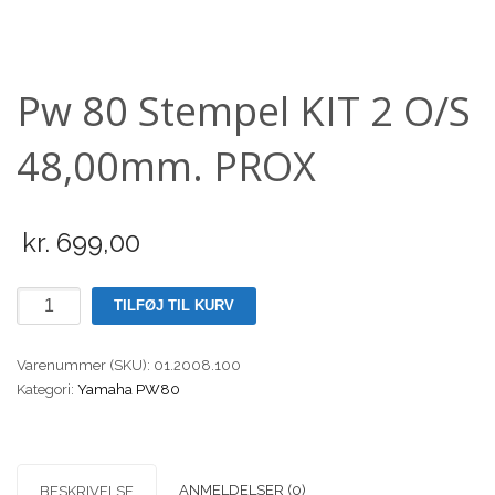
Scooter
Pw 80 Stempel KIT 2 O/S
48,00mm. PROX
kr.
699,00
Pw
TILFØJ TIL KURV
80
Stempel
Varenummer (SKU):
01.2008.100
KIT
Kategori:
Yamaha PW80
2
O/S
48,00mm.
PROX
ANMELDELSER (0)
BESKRIVELSE
antal