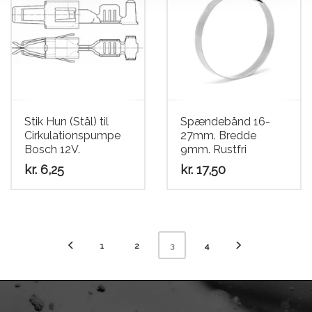
Stik Hun (Stål) til
Spændebånd 16-
Cirkulationspumpe
27mm. Bredde
Bosch 12V.
9mm. Rustfri
kr.
6,25
kr.
17,50
1
2
4
3