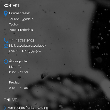
KONTAKT
Firmaadresse:
Taulov Bygade 6
Taulov
7000 Fredericia
Tlf: +45 75513093
Mail.
ulvedal@ulvedal.dk
CVR/SE Nr: 13554587
Åbningstider:
Man - Tor
8.00. - 17.00
Fredag
8.00. - 15.00
FIND VEJ
Kommer du fra E45 Kolding