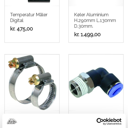
Temperatur Måler
Køler Aluminium
Digital
H.290mm L.130mm
D.30mm.
kr.
475,00
kr.
1.499,00
Spændebånd 12-
Adaptor med
22mm. Bredde
lynkobling til