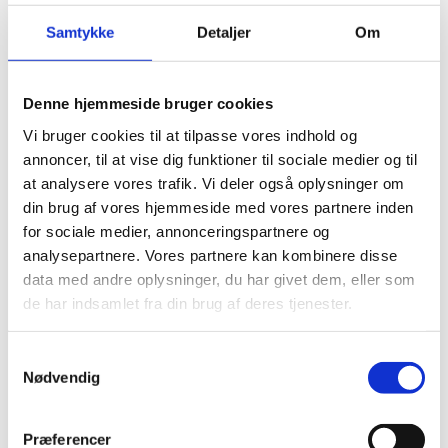
9mm. Rustfri
Kølerlåg
Samtykke
Detaljer
Om
kr.
20,00
kr.
73,75
Dette
vare
Denne hjemmeside bruger cookies
har
Vi bruger cookies til at tilpasse vores indhold og
flere
annoncer, til at vise dig funktioner til sociale medier og til
varianter.
at analysere vores trafik. Vi deler også oplysninger om
Mulighederne
din brug af vores hjemmeside med vores partnere inden
kan
for sociale medier, annonceringspartnere og
vælges
analysepartnere. Vores partnere kan kombinere disse
på
varesiden
data med andre oplysninger, du har givet dem, eller som
de har indsamlet fra din brug af deres tjenester.
Køler Alu. (til
Vinkelstuds Ø14 ×
montering mellem
3/4″ til Køler
Samtykkevalg
kølerslanger)
topstykke Blå
Nødvendig
kr.
199,00
kr.
35,00
Præferencer
Dette