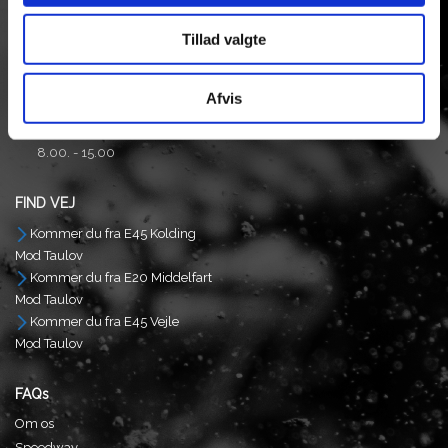
CVR/SE Nr: 13554587
Tillad valgte
Åbningstider:
Man - Tor
8.00. - 17.00
Afvis
Fredag
8.00. - 15.00
FIND VEJ
Kommer du fra E45 Kolding
Mod Taulov
Kommer du fra E20 Middelfart
Mod Taulov
Kommer du fra E45 Vejle
Mod Taulov
FAQs
Om os
Speedway