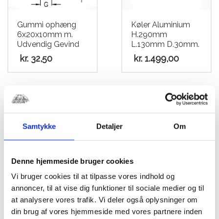
Gummi ophæng
Køler Aluminium
6x20x10mm m.
H.290mm
Udvendig Gevind
L.130mm D.30mm.
kr.
32,50
kr.
1.499,00
Samtykke
Detaljer
Om
Denne hjemmeside bruger cookies
Vi bruger cookies til at tilpasse vores indhold og
annoncer, til at vise dig funktioner til sociale medier og til
at analysere vores trafik. Vi deler også oplysninger om
Spændebånd 20-
Kølerslange
din brug af vores hjemmeside med vores partnere inden
32mm. Bredde
1200mm SILICONE