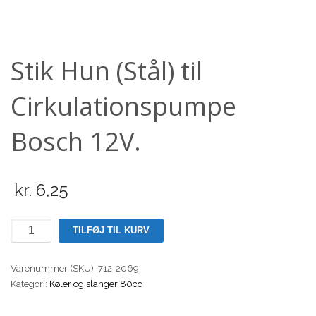
Scooter
Stik Hun (Stål) til
Cirkulationspumpe
Bosch 12V.
kr.
6,25
Stik
TILFØJ TIL KURV
Hun
(Stål)
Varenummer (SKU):
712-2069
til
Kategori:
Køler og slanger 80cc
Cirkulationspumpe
Bosch