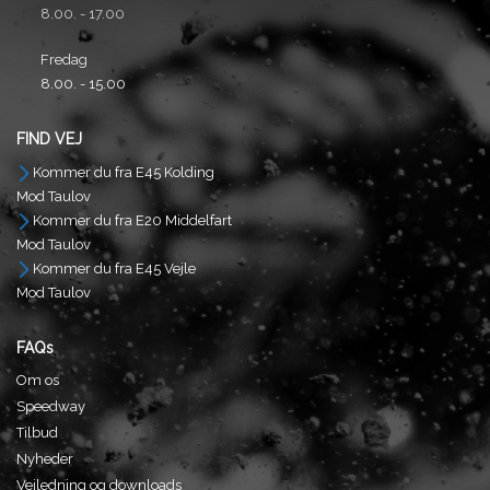
8.00. - 17.00
Fredag
8.00. - 15.00
FIND VEJ
Kommer du fra E45 Kolding
Mod Taulov
Kommer du fra E20 Middelfart
Mod Taulov
Kommer du fra E45 Vejle
Mod Taulov
FAQs
Om os
Speedway
Tilbud
Nyheder
Vejledning og downloads