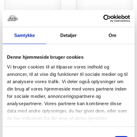
YZ Pakning t.
YZ Møtrik Svinghjul
Tændingsdæksel
YZ85
85cc
kr.
57,50
Samtykke
Detaljer
Om
kr.
163,75
Denne hjemmeside bruger cookies
Vi bruger cookies til at tilpasse vores indhold og
annoncer, til at vise dig funktioner til sociale medier og til
at analysere vores trafik. Vi deler også oplysninger om
din brug af vores hjemmeside med vores partnere inden
for sociale medier, annonceringspartnere og
analysepartnere. Vores partnere kan kombinere disse
data med andre oplysninger, du har givet dem, eller som
de har indsamlet fra din brug af deres tjenester.
YZ Koblingskrans
YZ Dysse 270
Samtykkevalg