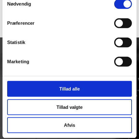
85cc
Nødvendig
kr.
2.453,75
kr.
57,50
Præferencer
Statistik
KONTAKT
Marketing
Firmaadresse:
Taulov Bygade 6
Taulov
Tillad alle
7000 Fredericia
Tlf: +45 75513093
Tillad valgte
Mail.
ulvedal@ulvedal.dk
CVR/SE Nr: 13554587
Afvis
Åbningstider:
Man - Tor