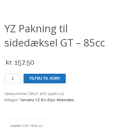
Scooter
YZ Pakning til
sidedæksel GT – 85cc
kr.
157,50
YZ
TILFØJ TIL KURV
Pakning
til
Varenummer (SKU):
4ES-15461-00
sidedæksel
Kategori:
Yamaha YZ 80-85cc Motordele
GT
-
85cc
antal
ANMELDELSER (0)