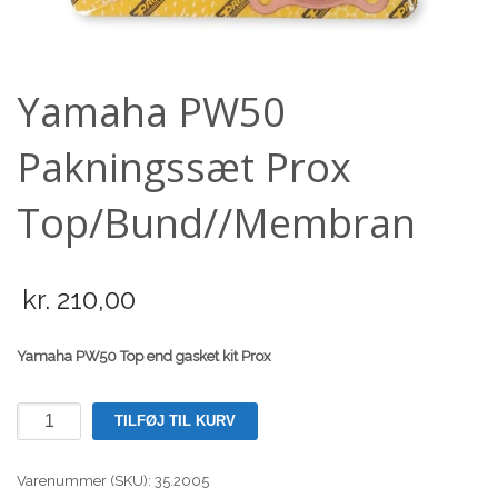
Scooter
Yamaha PW50
Pakningssæt Prox
Top/Bund//Membran
kr.
210,00
Yamaha PW50 Top end gasket kit Prox
Yamaha
TILFØJ TIL KURV
PW50
Pakningssæt
Varenummer (SKU):
35.2005
Prox