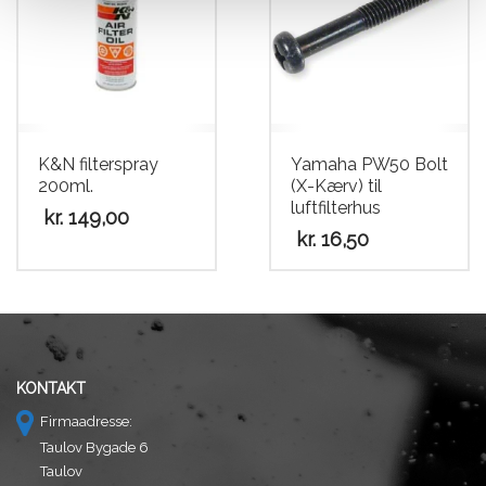
K&N filterspray
Yamaha PW50 Bolt
200ml.
(X-Kærv) til
luftfilterhus
kr.
149,00
kr.
16,50
KONTAKT
Firmaadresse:
Taulov Bygade 6
Taulov