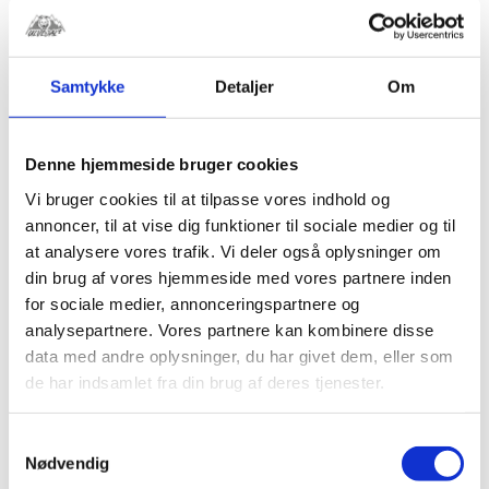
Samtykke
Detaljer
Om
Denne hjemmeside bruger cookies
Vi bruger cookies til at tilpasse vores indhold og
annoncer, til at vise dig funktioner til sociale medier og til
at analysere vores trafik. Vi deler også oplysninger om
din brug af vores hjemmeside med vores partnere inden
Yamaha PW50
for sociale medier, annonceringspartnere og
Pakningssæt
analysepartnere. Vores partnere kan kombinere disse
Komplet Athena
data med andre oplysninger, du har givet dem, eller som
kr.
199,00
de har indsamlet fra din brug af deres tjenester.
Samtykkevalg
Nødvendig
RELATEREDE VARER