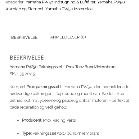
Kategorier:
Yamaha PW50 Indsugning & Luftfilter
,
Yamaha PW50
Top/Bund//Membran
Krumtap og Stempel
,
Yamaha PW50 Motorblok
antal
ANMELDELSER (0)
BESKRIVELSE
BESKRIVELSE
Yamaha PW50 Pakningssæt – Prox Top/Bund/Membran
SKU: 35.2005
Komplet
Prox pakningssæt
til Yamaha PW50, der indeholder alle
nødvendige pakninger til top, bund og membran. Sættet sikrer
tæthed, optimal ydeevne og pålidelig drift af motoren – perfekt til
både reparation og vedligehold.
Producent:
Prox Racing Parts
Type:
Pakningssæt (top/bund/membran)