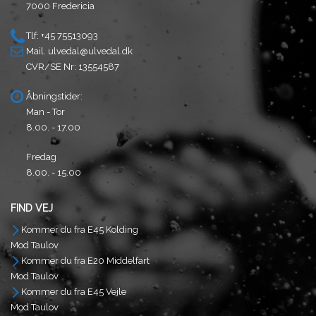
7000 Fredericia
Tlf: +45 75513093
Mail.
ulvedal@ulvedal.dk
CVR/SE Nr: 13554587
Åbningstider:
Man - Tor
8.00. - 17.00
Fredag
8.00. - 15.00
FIND VEJ
Kommer du fra E45 Kolding
Mod Taulov
Kommer du fra E20 Middelfart
Mod Taulov
Kommer du fra E45 Vejle
Mod Taulov