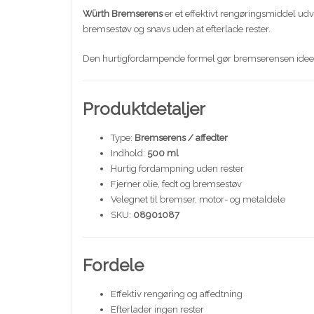
Würth
Bremserens
er et effektivt rengøringsmiddel udvi
bremsestøv og snavs uden at efterlade rester.
Den hurtigfordampende formel gør bremserensen ideel t
Produktdetaljer
Type:
Bremserens / affedter
Indhold:
500 ml
Hurtig fordampning uden rester
Fjerner olie, fedt og bremsestøv
Velegnet til bremser, motor- og metaldele
SKU:
08901087
Fordele
Effektiv rengøring og affedtning
Efterlader ingen rester