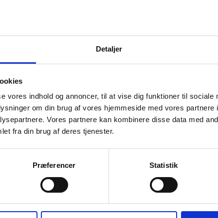
Detaljer
ookies
se vores indhold og annoncer, til at vise dig funktioner til sociale
00 Multi Olie Spray 400
Pureno Multi Olie CA-40 
ml.
oplysninger om din brug af vores hjemmeside med vores partnere i
ysepartnere. Vores partnere kan kombinere disse data med andr
99,00
kr.
89,00
et fra din brug af deres tjenester.
Præferencer
Statistik