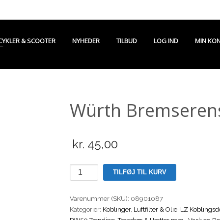
CYKLER & SCOOTER
NYHEDER
TILBUD
LOG IND
MIN KO
Würth Bremseren
kr.
45,00
Würth
TILFØJ TIL KURV
Bremserens
500
Varenummer (SKU):
08901087
ML
Kategorier:
Koblinger
,
Luftfilter & Olie
,
LZ Koblingsd
antal