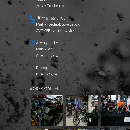
7000 Fredericia
Tlf: +45 75513093
Mail.
ulvedal@ulvedal.dk
CVR/SE Nr: 13554587
Åbningstider:
Man - Tor
8.00. - 17.00
Fredag
8.00. - 15.00
VORES GALLERI