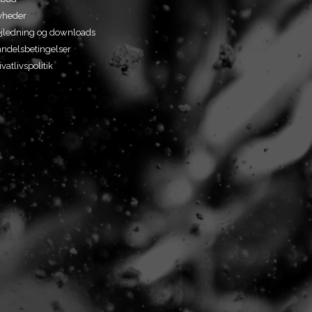
yheder
jledning og downloads
ndelsbetingelser
ivatlivspolitik