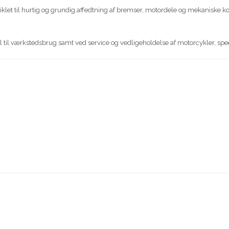
klet til hurtig og grundig affedtning af bremser, motordele og mekaniske komp
il værkstedsbrug samt ved service og vedligeholdelse af motorcykler, spee