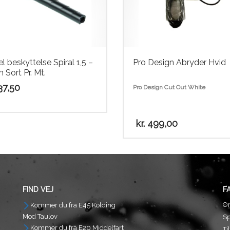
l beskyttelse Spiral 1,5 –
Pro Design Abryder Hvid
Sort Pr. Mt.
7,50
Pro Design Cut Out White
kr.
499,00
FIND VEJ
F
O
Kommer du fra E45 Kolding
Mod Taulov
S
Kommer du fra E20 Middelfart
Ti