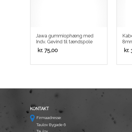
Jawa gummiophæng med
Kabe
Indv. Gevind til tændspole
8mm 
kr.
75,00
kr.
3
KONTAKT
Firmaadresse:
Taulov Bygade 6
Taulov