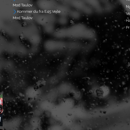
Mod Taulov
N
Kommer du fra E45 Vejle
Ve
Mod Taulov
Ha
Pr