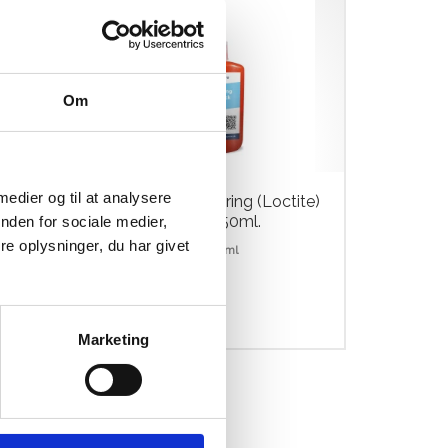
Om
 medier og til at analysere
500
Pureno Skrue Sikring (Loctite)
Svag 10-21Nm. 50ml.
nden for sociale medier,
e oplysninger, du har givet
Pureno Loctite Soft 50ml
kr.
210,00
Marketing