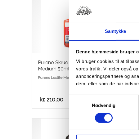
Samtykke
Denne hjemmeside bruger c
Vi bruger cookies til at tilpas
Pureno Skrue Sikring (Loctite)
SPL1
Medium 50ml.
ML
vores trafik. Vi deler også 
annonceringspartnere og anal
kr.
1
Pureno Loctite Medium 50ml
dem, eller som de har indsaml
Samtykkevalg
kr.
210,00
Nødvendig