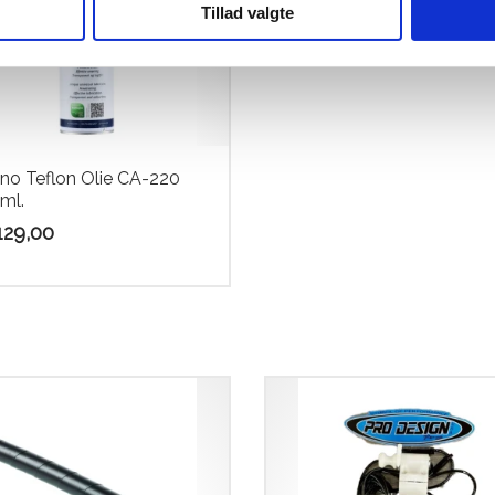
Tillad valgte
no Teflon Olie CA-220
ml.
29,00