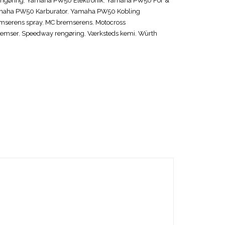
engøring
,
Yamaha PW50 Elektronik
,
Yamaha PW50 For &
aha PW50 Karburator
,
Yamaha PW50 Kobling
mserens spray
,
MC bremserens
,
Motocross
remser
,
Speedway rengøring
,
Værksteds kemi
,
Würth