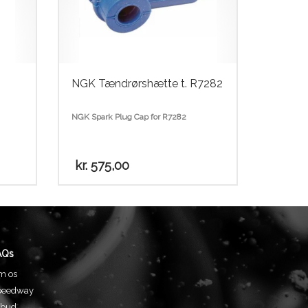
NGK Tændrørshætte t. R7282
NGK Spark Plug Cap for R7282
kr.
575,00
AQs
m os
peedway
lbud