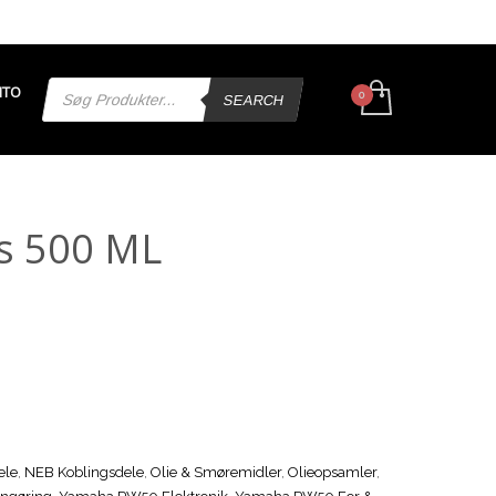
Products
NTO
search
SEARCH
s 500 ML
ele
,
NEB Koblingsdele
,
Olie & Smøremidler
,
Olieopsamler
,