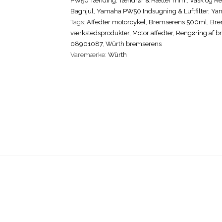
PW50 Tænding
,
Tændrør & Hætter mm.
,
Vask og R
Baghjul
,
Yamaha PW50 Indsugning & Luftfilter
,
Yam
Tags:
Affedter motorcykel
,
Bremserens 500ml
,
Bre
værkstedsprodukter
,
Motor affedter
,
Rengøring af b
08901087
,
Würth bremserens
Varemærke:
Würth