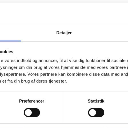
Detaljer
ookies
se vores indhold og annoncer, til at vise dig funktioner til sociale
oplysninger om din brug af vores hjemmeside med vores partnere i
ysepartnere. Vores partnere kan kombinere disse data med andr
et fra din brug af deres tjenester.
r til montering mellem
Kølerslange 1200mm Sor
Præferencer
Statistik
rslange Sølv
Ameret Gummi
79,00
Water / Cooler Pipe Diameter 16