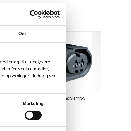
Om
 medier og til at analysere
nden for sociale medier,
e oplysninger, du har givet
t
Stik til Cirkulationspumpe
Marketing
Bosch 12V.
kr.
89,00
/24mm