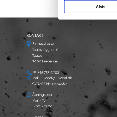
Afvis
KONTAKT
Firmaadresse:
Taulov Bygade 6
Taulov
7000 Fredericia
Tlf: +45 75513093
Mail.
ulvedal@ulvedal.dk
CVR/SE Nr: 13554587
Åbningstider:
Man - Tor
8.00. - 17.00