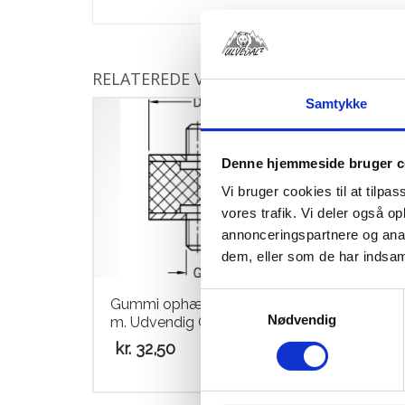
RELATEREDE VARER
Samtykke
Denne hjemmeside bruger c
Vi bruger cookies til at tilpas
vores trafik. Vi deler også 
annonceringspartnere og anal
dem, eller som de har indsaml
Samtykkevalg
Gummi ophæng 6x20x10mm
Køle
Nødvendig
m. Udvendig Gevind
køle
kr.
32,50
kr.
1