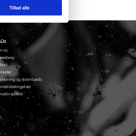
Tillad alle
AQs
m os
peedway
lbud
yheder
jledning og downloads
ndelsbetingelser
ivatlivspolitik