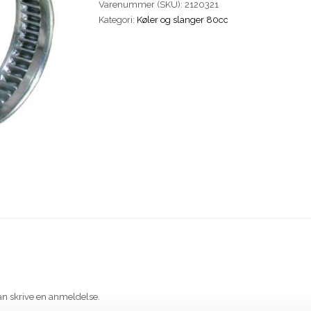
Varenummer (SKU):
2120321
Bredde
Kategori:
Køler og slanger 80cc
9mm.
Rustfri
antal
an skrive en anmeldelse.