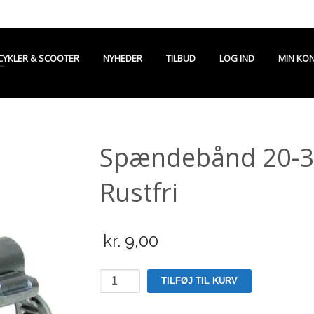
CYKLER & SCOOTER
NYHEDER
TILBUD
LOG IND
MIN KO
Spændebånd 20-
Rustfri
kr.
9,00
Spændebånd
TILFØJ TIL KURV
20-
32mm.