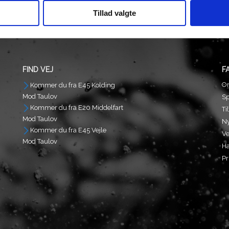
kr.
175,00
Tillad valgte
FIND VEJ
F
O
Kommer du fra E45 Kolding
Mod Taulov
S
Kommer du fra E20 Middelfart
Ti
Mod Taulov
N
Kommer du fra E45 Vejle
Ve
Mod Taulov
Ha
Pr