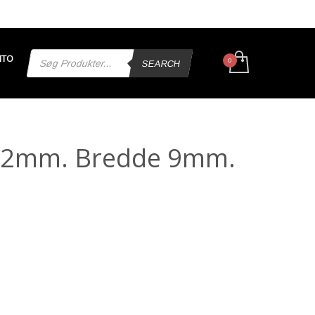
Products
NTO
search
SEARCH
32mm. Bredde 9mm.