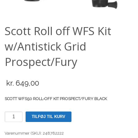
Scooter
Scott Roll off WFS Kit
w/Antistick Grid
Prospect/Fury
kr.
649,00
SCOTT WFS50 ROLL-OFF KIT PROSPECT/FURY BLACK
Scott
TILFØJ TIL KURV
Roll
off
Varenummer (SKU):
248782222
WFS