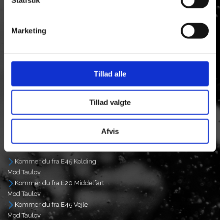
7000 Fredericia
Tlf: +45 75513093
Marketing
Mail.
ulvedal@ulvedal.dk
CVR/SE Nr: 13554587
Åbningstider:
Tillad alle
Man - Tor
8.00. - 17.00
Tillad valgte
Fredag
8.00. - 15.00
Afvis
FIND VEJ
Kommer du fra E45 Kolding
Mod Taulov
Kommer du fra E20 Middelfart
Mod Taulov
Kommer du fra E45 Vejle
Mod Taulov