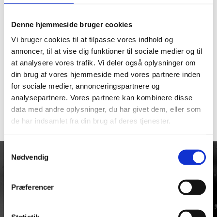
Denne hjemmeside bruger cookies
Vi bruger cookies til at tilpasse vores indhold og
annoncer, til at vise dig funktioner til sociale medier og til
at analysere vores trafik. Vi deler også oplysninger om
din brug af vores hjemmeside med vores partnere inden
Scott Roll off WFS
Scott Brilleglas
Kit w/Antistick Grid
PROSPECT Lexan
for sociale medier, annonceringspartnere og
Hustle / Primal
Grå Works
analysepartnere. Vores partnere kan kombinere disse
kr.
369,00
kr.
99,00
data med andre oplysninger, du har givet dem, eller som
de har indsamlet fra din brug af deres tjenester.
Samtykkevalg
Nødvendig
KONTAKT
Præferencer
Firmaadresse:
Taulov Bygade 6
Taulov
Statistik