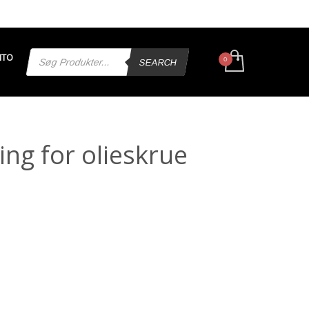
Products
NTO
search
SEARCH
ng for olieskrue