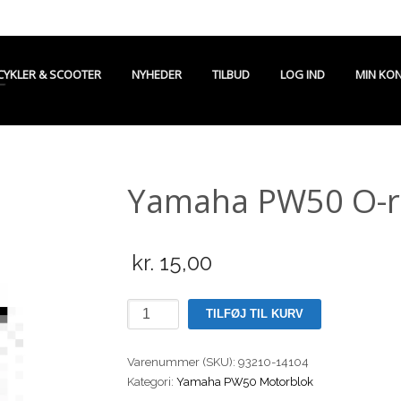
CYKLER & SCOOTER
NYHEDER
TILBUD
LOG IND
MIN KO
Yamaha PW50 O-ri
kr.
15,00
Yamaha
TILFØJ TIL KURV
PW50
O-
Varenummer (SKU):
93210-14104
ring
Kategori:
Yamaha PW50 Motorblok
for