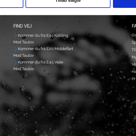
Tillad valgte
FIND VEJ
F
O
Kommer du fra E45 Kolding
Mod Taulov
S
Kommer du fra E20 Middelfart
Ti
Mod Taulov
N
Kommer du fra E45 Vejle
Ve
Mod Taulov
Ha
Pr