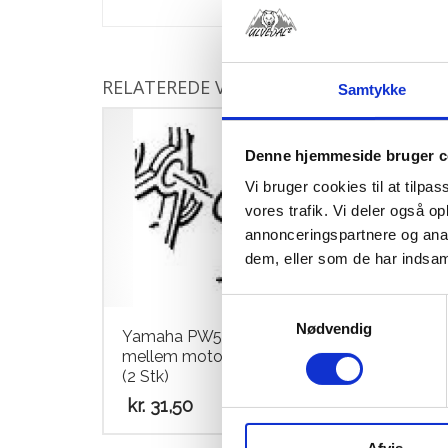
RELATEREDE VARER
Samtykke
Denne hjemmeside bruger c
Vi bruger cookies til at tilpas
vores trafik. Vi deler også 
annonceringspartnere og anal
dem, eller som de har indsaml
Samtykkevalg
Nødvendig
Yamaha PW50 Bøsning
Yam
mellem motorhalvdel Pr. Stk
ATH
(2 Stk)
kr.
5
kr.
31,50