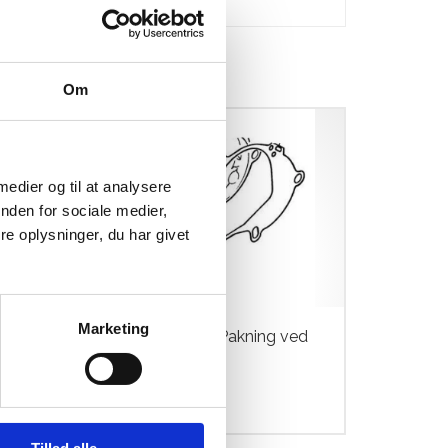
Om
 medier og til at analysere
nden for sociale medier,
e oplysninger, du har givet
Marketing
k v.
Yamaha PW50 Pakning ved
sidedæksel
kr.
124,00