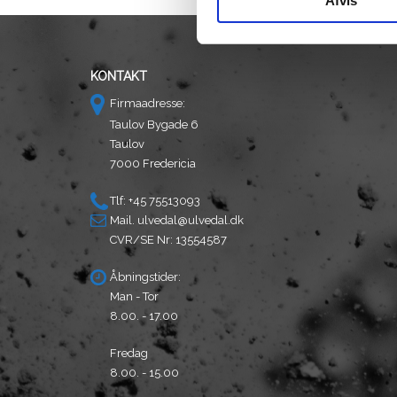
Afvis
KONTAKT
Firmaadresse:
Taulov Bygade 6
Taulov
7000 Fredericia
Tlf: +45 75513093
Mail.
ulvedal@ulvedal.dk
CVR/SE Nr: 13554587
Åbningstider:
Man - Tor
8.00. - 17.00
Fredag
8.00. - 15.00