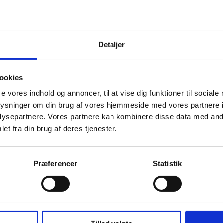
Detaljer
ookies
se vores indhold og annoncer, til at vise dig funktioner til sociale
oplysninger om din brug af vores hjemmeside med vores partnere i
ysepartnere. Vores partnere kan kombinere disse data med andr
et fra din brug af deres tjenester.
Præferencer
Statistik
aha PW50 Bundpakning
Yamaha PW50 Afstandsbli
ENA
Koblingsaksel
5,00
kr.
29,00