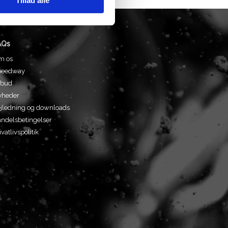
Tillad alle
AQs
m os
peedway
lbud
yheder
jledning og downloads
ndelsbetingelser
ivatlivspolitik