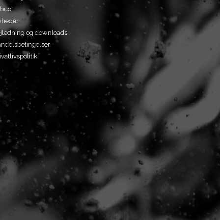
lbud
yheder
jledning og downloads
ndelsbetingelser
ivatlivspolitik