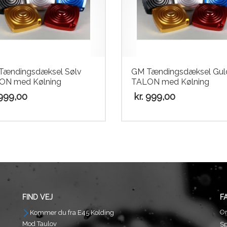
Tændingsdæksel Sølv
GM Tændingsdæksel Gul
ON med Kølning
TALON med Kølning
999,00
kr.
999,00
FIND VEJ
F
O
Kommer du fra E45 Kolding
Mod Taulov
S