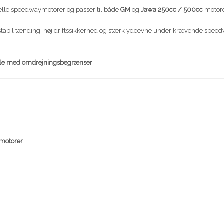
onelle speedwaymotorer og passer til både
GM
og
Jawa 250cc / 500cc
motore
 for stabil tænding, høj driftssikkerhed og stærk ydeevne under krævende s
ole med omdrejningsbegrænser
.
motorer