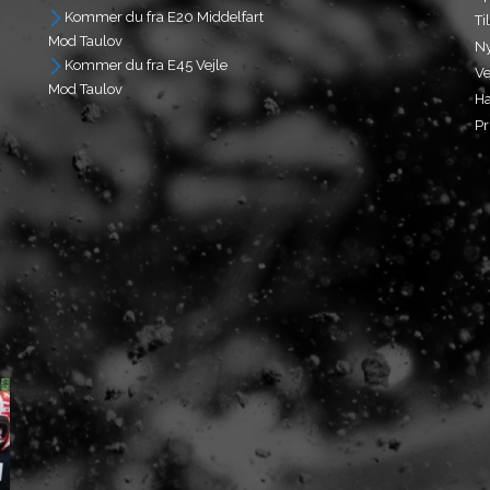
Kommer du fra E20 Middelfart
Ti
Mod Taulov
N
Kommer du fra E45 Vejle
Ve
Mod Taulov
Ha
Pr