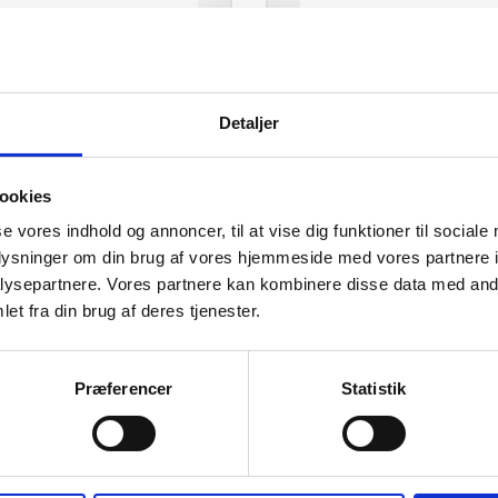
Detaljer
ookies
Stik til Tænding (Dobbelt
PVL Stik til Tænding (Dob
se vores indhold og annoncer, til at vise dig funktioner til sociale
Stik)
oplysninger om din brug af vores hjemmeside med vores partnere i
2,50
kr.
59,00
ysepartnere. Vores partnere kan kombinere disse data med andr
et fra din brug af deres tjenester.
Præferencer
Statistik