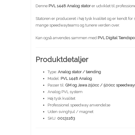
Denne
PVL 1448 Analog stator
er udviklet til professi
Statoren er produceret i høj tysk kvalitet og er kendt
mange speedwayteams og tunere verden over.
Kan også anvendes sammen med
PVL Digital Tændsp
Produktdetaljer
Type:
Analog stator / tænding
Model:
PVL 1448 Analog
Passer til:
GM og Jawa 250cc / 500cc speedway
Analog PVL system
Høj tysk kvalitet
Professionel speedway anvendelse
Uden svinghjul / magnet
SKU:
00131163