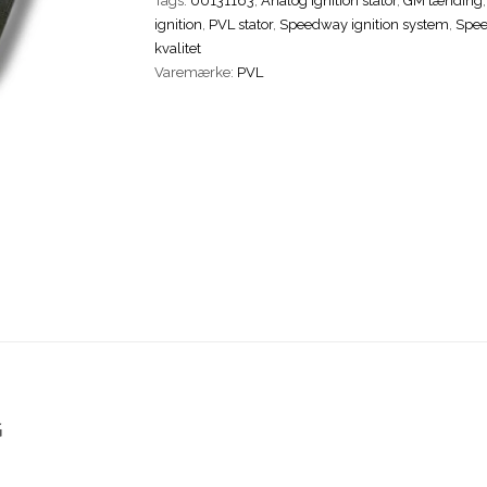
Tags:
00131163
,
Analog ignition stator
,
GM tænding
Analog
ignition
,
PVL stator
,
Speedway ignition system
,
Spee
antal
kvalitet
Varemærke:
PVL
G