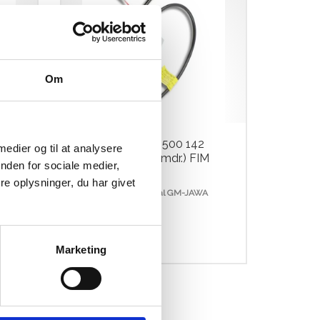
Om
belt
PVL Tændspole 500 142
 medier og til at analysere
Digital (13.500 Omdr.) FIM
nden for sociale medier,
Godkendt
e oplysninger, du har givet
PVL Coil 500 142 digital GM-JAWA
Engine RPM 13500
kr.
1.599,00
Marketing