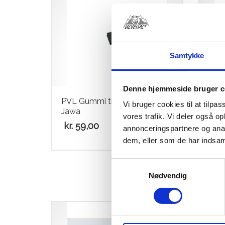
Samtykke
Denne hjemmeside bruger c
PVL Gummi til Tænding GM &
PVL 
Vi bruger cookies til at tilpas
Jawa
Stik)
vores trafik. Vi deler også 
kr.
59,00
kr.
6
annonceringspartnere og anal
dem, eller som de har indsaml
Samtykkevalg
Nødvendig