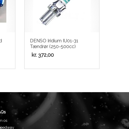
d
DENSO Iridium IU01-31
Tændrør (250-500cc)
kr.
372,00
AQs
m os
peedway