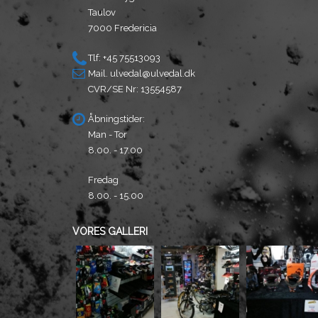
Taulov
7000 Fredericia
Tlf: +45 75513093
Mail.
ulvedal@ulvedal.dk
CVR/SE Nr: 13554587
Åbningstider:
Man - Tor
8.00. - 17.00
Fredag
8.00. - 15.00
VORES GALLERI