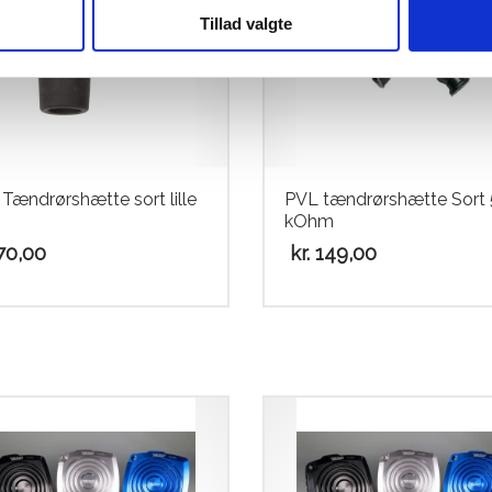
Tillad valgte
Tændrørshætte sort lille
PVL tændrørshætte Sort 
kOhm
0,00
kr.
149,00