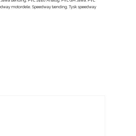
,
Jawa tænding
,
PVL 1448 Analog
,
PVL GM Jawa
,
PVL
dway motordele
,
Speedway tænding
,
Tysk speedway