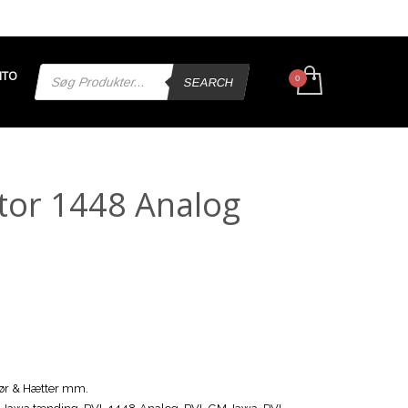
Products
NTO
search
SEARCH
tor 1448 Analog
ør & Hætter mm.