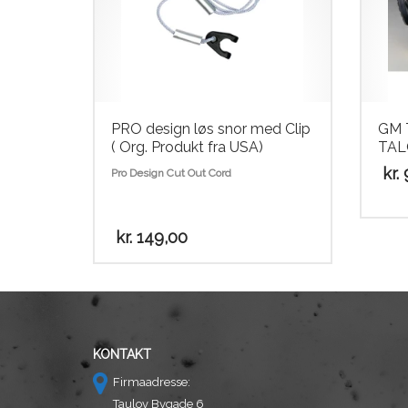
PRO design løs snor med Clip
GM 
( Org. Produkt fra USA)
TAL
kr.
Pro Design Cut Out Cord
kr.
149,00
KONTAKT
Firmaadresse:
Taulov Bygade 6