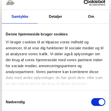
Samtykke
Detaljer
Om
Denne hjemmeside bruger cookies
Gaskabel Universal
Kabel beskyttelse
Vi bruger cookies til at tilpasse vores indhold og
Venhill Gul (endeløs
10x1mm Sort
annoncer, til at vise dig funktioner til sociale medier og til
tilpasning) 50-
kr.
25,00
at analysere vores trafik. Vi deler også oplysninger om
500cc
din brug af vores hjemmeside med vores partnere inden
kr.
175,00
for sociale medier, annonceringspartnere og
analysepartnere. Vores partnere kan kombinere disse
data med andre oplysninger, du har givet dem, eller som
de har indsamlet fra din brug af deres tjenester.
Samtykkevalg
Nødvendig