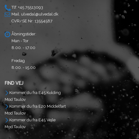
Tlf: +45 75513093
Mail.
ulvedal@ulvedal.dk
CVR/SE Nr: 13554587
Åbningstider:
Man - Tor
8.00. - 17.00
Fredag
8.00. - 15.00
FIND VEJ
Kommer du fra E45 Kolding
Mod Taulov
Kommer du fra E20 Middelfart
Mod Taulov
Kommer du fra E45 Vejle
Mod Taulov