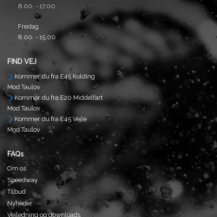
8.00. - 17.00
Fredag
8.00. - 15.00
FIND VEJ
Kommer du fra E45 Kolding
Mod Taulov
Kommer du fra E20 Middelfart
Mod Taulov
Kommer du fra E45 Vejle
Mod Taulov
FAQs
Om os
Speedway
Tilbud
Nyheder
Vejledning og downloads