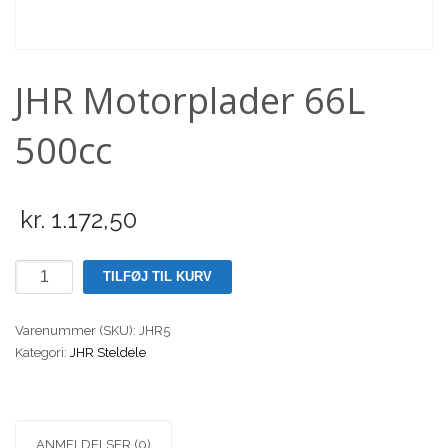
Scooter
JHR Motorplader 66L
500cc
kr.
1.172,50
JHR
TILFØJ TIL KURV
Motorplader
66L
Varenummer (SKU):
JHR5
500cc
Kategori:
JHR Steldele
antal
ANMELDELSER (0)