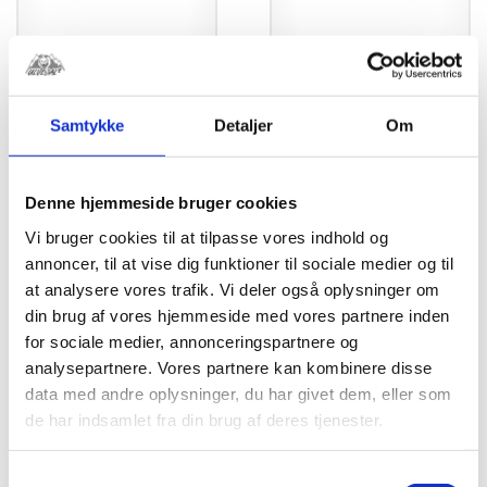
JHR Bagramme
JHR Kølerstuds til
85-500 cc (2-Delt)
kølerlåg med
gevind
kr.
3.699,00
Samtykke
Detaljer
Om
kr.
263,75
Dette
Denne hjemmeside bruger cookies
vare
har
Vi bruger cookies til at tilpasse vores indhold og
flere
annoncer, til at vise dig funktioner til sociale medier og til
varianter.
at analysere vores trafik. Vi deler også oplysninger om
Mulighederne
din brug af vores hjemmeside med vores partnere inden
kan
for sociale medier, annonceringspartnere og
vælges
analysepartnere. Vores partnere kan kombinere disse
på
data med andre oplysninger, du har givet dem, eller som
varesiden
de har indsamlet fra din brug af deres tjenester.
JHR Bagramme
JHR Beslag til
Samtykkevalg