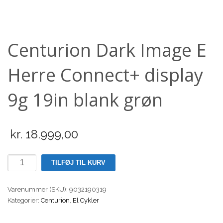
Scooter
Centurion Dark Image E
Herre Connect+ display
9g 19in blank grøn
kr.
18.999,00
Centurion
TILFØJ TIL KURV
Dark
Image
Varenummer (SKU):
9032190319
E
Kategorier:
Centurion
,
El Cykler
Herre
Connect+