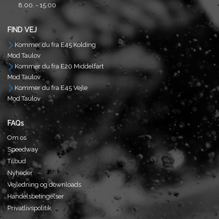
8.00. - 15.00
FIND VEJ
Kommer du fra E45 Kolding
Mod Taulov
Kommer du fra E20 Middelfart
Mod Taulov
Kommer du fra E45 Vejle
Mod Taulov
FAQs
Om os
Speedway
Tilbud
Nyheder
Vejledning og downloads
Handelsbetingelser
Privatlivspolitik