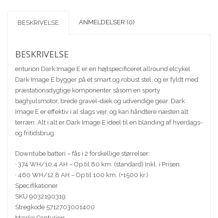
display
9g
ANMELDELSER (0)
BESKRIVELSE
19in
blank
grøn
BESKRIVELSE
antal
enturion Dark Image E er en højtspecificeret allround elcykel.
Dark Image E bygger på et smart og robust stel, og er fyldt med
præstationsdygtige komponenter såsom en sporty
baghjulsmotor, brede gravel-dæk og udvendige gear. Dark
Image E er effektiv i al slags vejr, og kan håndtere næsten alt
terræn. Alt i alt er Dark Image E ideel til en blanding af hverdags-
og fritidsbrug.
Downtube batteri – fås i 2 forskellige størrelser:
· 374 WH/10,4 AH – Op til 80 km. (standard) Inkl. i Prisen.
· 460 WH/12,8 AH – Op til 100 km. (+1500 kr.)
Specifikationer
SKU 9032190319
Stregkode 5712703001400
Mærke Centurion