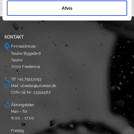
aktuelle
pris
pris
var:
Afvis
er:
kr. 16.499,00.
kr. 13.999,00.
KONTAKT
Firmaadresse:
Taulov Bygade 6
Taulov
7000 Fredericia
Tlf: +45 75513093
Mail.
ulvedal@ulvedal.dk
CVR/SE Nr: 13554587
Åbningstider:
Man - Tor
8.00. - 17.00
Fredag