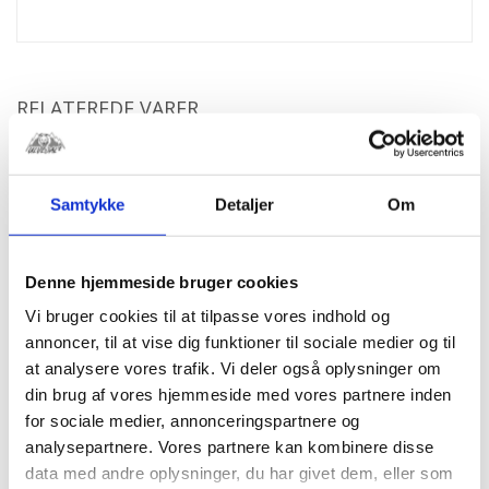
RELATEREDE VARER
Samtykke
Detaljer
Om
Denne hjemmeside bruger cookies
Vi bruger cookies til at tilpasse vores indhold og
annoncer, til at vise dig funktioner til sociale medier og til
at analysere vores trafik. Vi deler også oplysninger om
Centurion Helium E
Centurion Zero E
din brug af vores hjemmeside med vores partnere inden
Dame Connect+
Dame 51cm 9g
for sociale medier, annonceringspartnere og
display Nexus 7g
Shimano Alivio
fod/hydr. disc
hydr. disc turkis
analysepartnere. Vores partnere kan kombinere disse
54cm blank sort
data med andre oplysninger, du har givet dem, eller som
Den
kr.
18.999,00