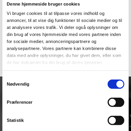
Denne hjemmeside bruger cookies
vælges
på
Vi bruger cookies til at tilpasse vores indhold og
varesiden
annoncer, til at vise dig funktioner til sociale medier og til
at analysere vores trafik. Vi deler også oplysninger om
din brug af vores hjemmeside med vores partnere inden
Oliepåfyldningsskrue
FRP Bagerste
for sociale medier, annonceringspartnere og
til Stel RUJ
Saddelbeslag
Holder Carbon
analysepartnere. Vores partnere kan kombinere disse
kr.
98,75
data med andre oplysninger, du har givet dem, eller som
kr.
617,50
de har indsamlet fra din brug af deres tjenester.
Dette
Dette
vare
vare
Samtykkevalg
har
har
Nødvendig
flere
flere
varianter.
varianter.
KONTAKT
Mulighederne
Mulighederne
Præferencer
Firmaadresse:
kan
kan
Taulov Bygade 6
vælges
vælges
Taulov
på
på
Statistik
7000 Fredericia
varesiden
varesiden