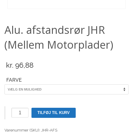
Scooter
Alu. afstandsrør JHR
(Mellem Motorplader)
kr.
96,88
FARVE
Alu.
TILFØJ TIL KURV
afstandsrør
JHR
Varenummer (SKU):
(Mellem
JHR-AFS