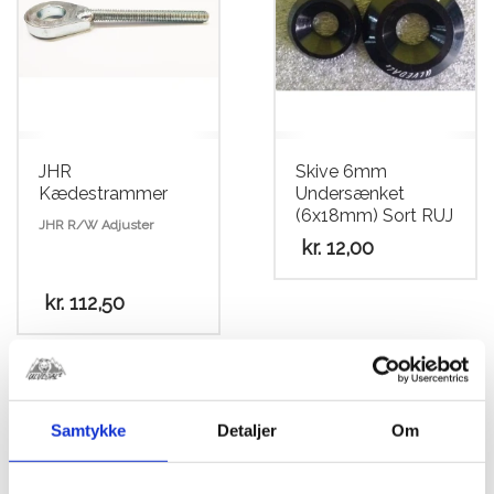
JHR
Skive 6mm
Kædestrammer
Undersænket
(6x18mm) Sort RUJ
JHR R/W Adjuster
kr.
12,00
kr.
112,50
Dette
vare
har
flere
Samtykke
Detaljer
Om
varianter.
Mulighederne
kan